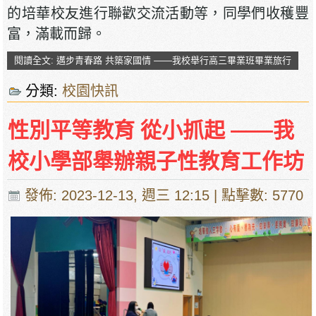
的培華校友進行聯歡交流活動等，同學們收穫豐
富，滿載而歸。
閱讀全文: 邁步青春路 共築家國情 ——我校舉行高三畢業班畢業旅行
分類:
校園快訊
性別平等教育 從小抓起 ——我
校小學部舉辦親子性教育工作坊
發佈: 2023-12-13, 週三 12:15
| 點擊數: 5770