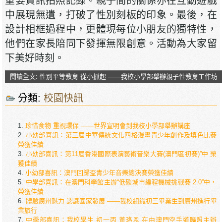
重要資訊拍照記錄。親子間的關係亦在互動遊戲
中展現無遺，打破了性別刻板的印象。最後，在
設計相框過程中，更體現每位小朋友的獨特性，
他們在家長陪同下發揮無限創意。活動為大家留
下美好時刻。
閱讀全文: 性別平等教育 從小抓起 ——我校小學部舉辦親子性教育工作坊
分類:
校園快訊
珍惜食物 重視環保 ——世界宣明會到我校小學部舉辦講座
小幼部喜訊：第三屆中華傳統文化四格漫畫青少年創作及填色比賽
榮獲佳績
小幼部喜訊：第11屆香港國際表演藝術音樂大賽(澳門區初賽)”中 榮
獲佳績
小幼部喜訊：澳門回歸盃青少年音樂總決賽榮獲佳績
中學部喜訊：在澳門科學館主辦“低碳城市編程機械挑戰賽 2.0”中，
榮獲佳績
體驗廣州魅力 認識國家發展 ——我校組織初三畢業生到廣州進行畢
業旅行
中學部喜訊：我校學生 初一丙 黃珞恩 在由澳門空手道聯盟主辦