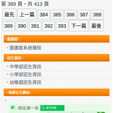
第 389 頁，共 413 頁
最先
上一篇
384
385
386
387
388
389
390
391
392
393
下一篇
最後
~圖書館~
圖書館系統連結
~招生資訊~
中學部招生資訊
小學部招生資訊
幼稚園招生資訊
~培華社交網站~