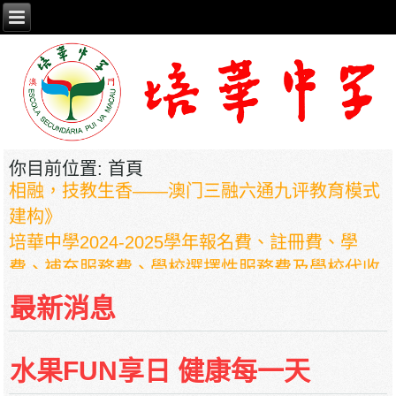
2026年职业教育国家教学成果奖申报——《普职
你目前位置:
首頁
相融，技教生香——澳门三融六通九评教育模式
建构》
培華中學2024-2025學年報名費、註冊費、學
費、補充服務費、學校選擇性服務費及學校代收
項目
最新消息
培華中學收費項目一覽表
停課通知
水果FUN享日 健康每一天