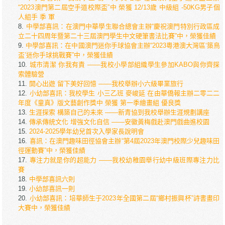
“2023澳門第二屆空手道校際盃”中 榮獲 12/13歲 中級組 -50KG男子個
人組手 季 軍
中學部喜訊：在澳門中華學生聯合總會主辦“慶祝澳門特別行政區成
立二十四周年暨第二十三屆澳門學生中文硬筆書法比賽”中，榮獲佳績
中學部喜訊：在中國澳門迷你手球協會主辦“2023粵港澳大灣區‘築鳥
盃’迷你手球挑戰賽”中，榮獲佳績
城市清潔 你我有責 ——我校小學部組織學生參加KABO與你齊探
索體驗營
開心出遊 留下美好回憶 ——我校舉辦小六級畢業旅行
小幼部喜訊：我校學生 小三乙班 麥峻延 在由華僑報主辦二零二二
年度《童真》版文藝創作獎中 榮獲 第一季繪畫組 優良獎
生涯探索 構築自己的未來 ——新青協到我校舉辦生涯規劃講座
傳承傳統文化 增強文化自信 ——安徽黃梅戲赴澳門戲曲進校園
2024-2025學年幼兒首次入學家長說明會
喜訊：在澳門趣味田徑協會主辦“第4屆2023年澳門校際少兒趣味田
徑運動賽”中，榮獲佳績
專注力就是你的超能力 ——我校幼稚園舉行幼中級班際專注力比
賽
中學部喜訊六則
小幼部喜訊一則
小幼部喜訊：培華師生于2023年全國第二屆“鄉村振興杯”詩書畫印
大賽中，榮獲佳績