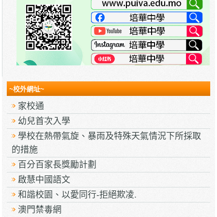
~校外網址~
家校通
幼兒首次入學
學校在熱帶氣旋、暴雨及特殊天氣情況下所採取
的措施
百分百家長獎勵計劃
啟慧中國語文
和諧校園、以愛同行-拒絕欺凌.
澳門禁毒網