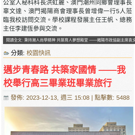
公室人秘科科長洪虹麗、澳門潮州同鄉會理事長
辜文達、澳門揭陽商會理事長曾增偉一行5人蒞
臨我校訪問交流。學校課程發展主任王帆、總務
主任李建恆參與交流。
閱讀全文: 秉持潮人尚學精神 共築育人夢想殿堂 ——揭陽市政協副主席袁
分類:
校園快訊
邁步青春路 共築家國情 ——我
校舉行高三畢業班畢業旅行
發佈: 2023-12-13, 週三 15:08
| 點擊數: 5488