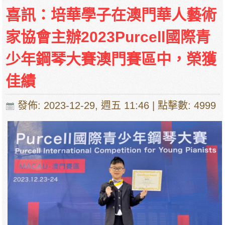
停課通知
喜訊：培華學子在澳門華人藝術
家協會主辦2023Purcell國際青
少年鋼琴大賽澳門賽區中，榮獲
佳績
發佈: 2023-12-29, 週五 11:46
| 點擊數: 4999