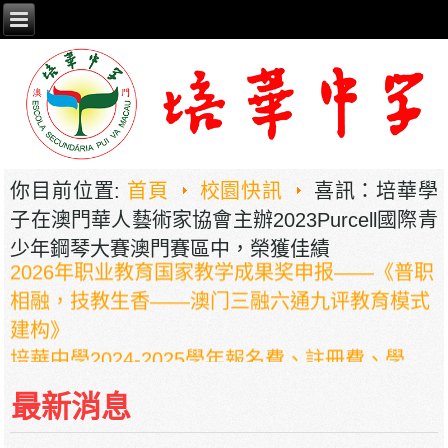
你目前位置:
首頁
校園快訊
喜訊：培華學
子在澳門華人藝術家協會主辦2023Purcell國際青
少年鋼琴大賽澳門賽區中，榮獲佳績
2026年职业教育国家教学成果奖申报——《普职
相融，技教生香——澳门三融六通九评教育模式
建构》
培華中學2024-2025學年報名費、註冊費、學
費、補充服務費、學校選擇性服務費及學校代收
最新消息
項目
培華中學收費項目一覽表