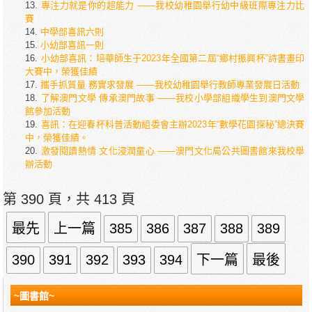
專注力就是你的超能力 ——我校幼稚園舉行幼中級班際專注力比
賽
中學部喜訊六則
小幼部喜訊一則
小幼部喜訊：培華師生于2023年全國第二屆“鄉村振興杯”詩書畫印
大賽中，榮獲佳績
攜手抓質量 務實求發展 ——我校幼稚園舉行教師專業發展日活動
了解澳門文學 傳承澳門故事 ——我校小學部組織學生到澳門文學
館參加活動
喜訊：在迎春杯科普活動組委會主辦2023年“數學花園探秘”總決賽
中，榮獲佳績。
激發閱讀熱情 文化浸潤童心 ——澳門文化局公共圖書館來我校舉
辦活動
第 390 頁，共 413 頁
最先
上一篇
385
386
387
388
389
390
391
392
393
394
下一篇
最後
~圖書館~