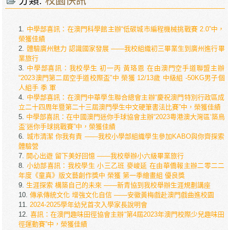
分類:
校園快訊
中學部喜訊：在澳門科學館主辦“低碳城市編程機械挑戰賽 2.0”中，
榮獲佳績
體驗廣州魅力 認識國家發展 ——我校組織初三畢業生到廣州進行畢
業旅行
中學部喜訊：我校學生 初一丙 黃珞恩 在由澳門空手道聯盟主辦
“2023澳門第二屆空手道校際盃”中 榮獲 12/13歲 中級組 -50KG男子個
人組手 季 軍
中學部喜訊：在澳門中華學生聯合總會主辦“慶祝澳門特別行政區成
立二十四周年暨第二十三屆澳門學生中文硬筆書法比賽”中，榮獲佳績
中學部喜訊：在中國澳門迷你手球協會主辦“2023粵港澳大灣區‘築鳥
盃’迷你手球挑戰賽”中，榮獲佳績
城市清潔 你我有責 ——我校小學部組織學生參加KABO與你齊探索
體驗營
開心出遊 留下美好回憶 ——我校舉辦小六級畢業旅行
小幼部喜訊：我校學生 小三乙班 麥峻延 在由華僑報主辦二零二二
年度《童真》版文藝創作獎中 榮獲 第一季繪畫組 優良獎
生涯探索 構築自己的未來 ——新青協到我校舉辦生涯規劃講座
傳承傳統文化 增強文化自信 ——安徽黃梅戲赴澳門戲曲進校園
2024-2025學年幼兒首次入學家長說明會
喜訊：在澳門趣味田徑協會主辦“第4屆2023年澳門校際少兒趣味田
徑運動賽”中，榮獲佳績