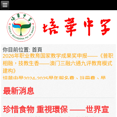
你目前位置:
首頁
2026年职业教育国家教学成果奖申报——《普职
相融，技教生香——澳门三融六通九评教育模式
建构》
培華中學2024-2025學年報名費、註冊費、學
費、補充服務費、學校選擇性服務費及學校代收
最新消息
項目
培華中學收費項目一覽表
停課通知
珍惜食物 重視環保 ——世界宣