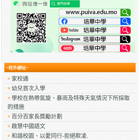
~校外網址~
家校通
幼兒首次入學
學校在熱帶氣旋、暴雨及特殊天氣情況下所採取
的措施
百分百家長獎勵計劃
啟慧中國語文
和諧校園、以愛同行-拒絕欺凌.