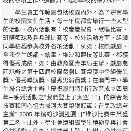
校的各項工作不遺餘力，成為學校的得力助手。
學生會工作範圍包括校園內外。為了豐富學
生的校園文化生活，每一年度都會舉行一些大型
的活動，校內活動有：校慶慶祝會、歌唱比賽、
班際籃球及乒乓球比賽等。校外活動方面，組織
同學積極參與校外各項活動，例如 : 校際戲劇、
全澳學生朗誦、繪畫、堆沙和競技等比賽，都獲
得優秀成績，如：由教育暨青年局主辦、戲劇農
莊承辦之第十四屆校際戲劇比賽榮獲中學組優異
獎、優秀導演獎、優秀男演員獎；在澳門中華學
生聯合總會主辦「慶祝澳門特別行政區成立四周
年─系列活動之"我們登上了太空！"」的綜合競
技賽和同心協力拔河大賽榮獲冠軍；在民政總署
主辦" 2005 年繽紛沙灘迎夏日"堆沙比賽中榮獲
第二名。此外，學生會還組織學生積極參與社會