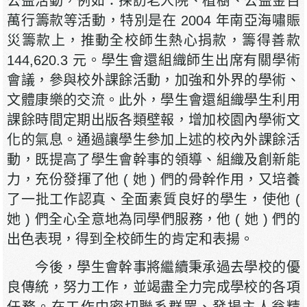
公益活動，例如：探訪老人院、植樹、公益金百
萬行籌款等活動，特別是在 2004 年南亞海嘯賑
災籌款上，推動全校師生熱心捐款，籌得善款
144,620.3 元。學生會還組織師生出席有關學術
會議，參與校外課餘活動，加強和外界的學術、
文體康樂的交流。此外，學生會還組織學生利用
課餘時間定期出版各類壁報，增加校園內學術文
化的氣息。通過讓學生參加上述的校內外課餘活
動，既提高了學生會幹事的領導、組織及創新能
力，充份發揮了他 ( 她 ) 們的骨幹作用，又培養
了一批工作認真、全面素質良好的學生，使他 (
她 ) 們全心全意地為同學們服務，他 ( 她 ) 們的
出色表現，得到全校師生的肯定和表揚。
今後，學生會幹事將繼續秉承過去學校的優
良傳統，努力工作，並竭盡全力完成學校的各項