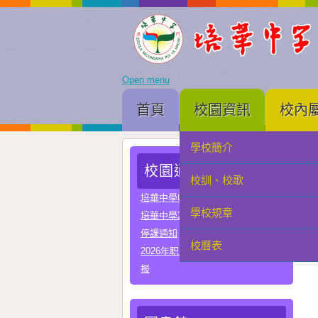
Open menu
首頁
校園資訊
校內
學校簡介
家長會
校園通告
校訓、校歌
學生會
培華中學收費項目一覽表
學校規章
教聯會
培華中學2024-2025學年報名費
停課通知
校曆表
校友會
2026年职业教育国家教学成果奖申
报