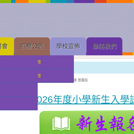
屬會
招標公告
學校宣佈
聯絡我們
中學部招標
小學部招生資訊
小幼部招標
分類:
校園快訊
發佈: 2025-03-05, 週三
作者 曾嘉茄
2026年度小學新生入