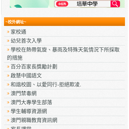
~校外網址~
家校通
幼兒首次入學
學校在熱帶氣旋、暴雨及特殊天氣情況下所採取
的措施
百分百家長獎勵計劃
啟慧中國語文
和諧校園、以愛同行-拒絕欺凌.
澳門禁毒網
澳門大專學生部落
學生輔導資源網
澳門親職教育資訊網