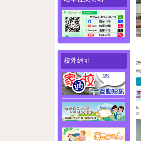
在
校外網址
跨
研