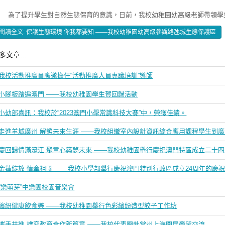
了提升學生對自然生態保育的意識，日前，我校幼稚園幼高級老師帶領學
閱讀全文: 保護生態環境 你我都要知 ——我校幼稚園幼高級參觀路氹城生態保護區
多文章...
我校活動推廣員應邀擔任“活動推廣人員專職培訓”導師
小腳板踏遍澳門 ——我校幼稚園學生賀回歸活動
小幼部喜訊：我校於“2023澳門小學常識科技大賽”中，榮獲佳績。
走進羊城廣州 解鎖未來生涯 ——我校組織室內設計資訊綜合應用課程學生到
慶回歸情滿濠江 聚童心築夢未來 ——我校幼稚園舉行慶祝澳門特區成立二十
金蓮綻放 情牽祖國 ——我校小學部舉行慶祝澳門特別行政區成立24周年的慶
“樂萌芽”中樂團校園音樂會
繽紛健康飲食樂 ——我校幼稚園舉行色彩繽紛造型餃子工作坊
攜手共進 譜寫教育合作新篇章 ——我校代表團赴常州上海開展學習交流