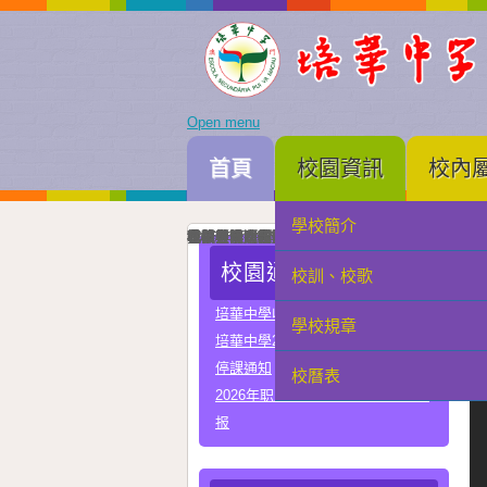
Open menu
首頁
校園資訊
校內
學校簡介
家長會
我校與河南省實驗中學正式締結姐妹校
培華中學建校三十周年暨智慧教學及科技教育成
智慧教學及科技教育成果展一眾主禮嘉賓為成果
中國優秀運動員王麗與我校簽署合作協議共育體
李秋林校長與孫詠雅副校長率領學生代表出席澳門
2025年度中學畢業典禮高三畢業生與嘉賓合照留
我校與澳門理工大學正式署合作協議
我校與澳門電訊正式簽署人工智能合作協議
我校與珠海市金灣區四季學校締結姐妹學校
我校男子D組在第四十九屆學界籃球比賽中榮獲
學科常識問答比賽圓滿落幕嘉賓、行政、老師與
在第三十四屆校際戲劇比賽中我校小學組榮獲優
在第三十四屆校際戲劇比賽中我校中學組A隊榮
在第三十四屆校際戲劇比賽中我校中學組B隊榮
我校與常州市第一中學締結姐妹學校
我校在第四十四屆校際舞蹈比賽榮獲小學組優良
我校在第四十四屆校際舞蹈比賽榮獲中學組甲級
校園通告
校訓、校歌
學生會
培華中學收費項目一覽表
學校規章
教聯會
培華中學2024-2025學年報名費
停課通知
校曆表
校友會
2026年职业教育国家教学成果奖申
报