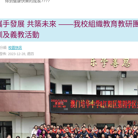
到健康快樂的成長????
攜手發展 共築未來 ——我校組織教育教研
訓及義教活動
分類:
校園快訊
發佈: 2023-12-28, 週四