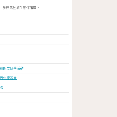
生參觀路氹城生態保護區。
廣州開展研學活動
四周年慶祝會
祝會