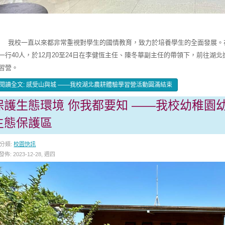
校一直以來都非常重視對學生的國情教育，致力於培養學生的全面發展。在
一行40人，於12月20至24日在李健恆主任、陳冬華副主任的帶領下，前往湖
習營。
閱讀全文: 感受山與城 ——我校湖北農耕體驗學習營活動圓滿結束
保護生態環境 你我都要知 ——我校幼稚園
生態保護區
分類:
校園快訊
發佈: 2023-12-28, 週四