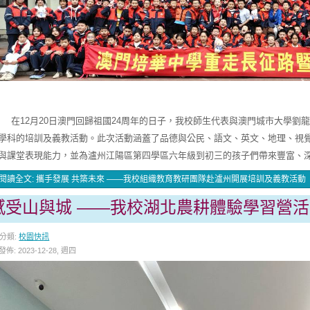
12月20日澳門回歸祖國24周年的日子，我校師生代表與澳門城市大學劉
學科的培訓及義教活動。此次活動涵蓋了品德與公民、語文、英文、地理、視
與課堂表現能力，並為瀘州江陽區第四學區六年級到初三的孩子們帶來豐富、
閱讀全文: 攜手發展 共築未來 ——我校組織教育教研團隊赴瀘州開展培訓及義教活動
感受山與城 ——我校湖北農耕體驗學習營
分類:
校園快訊
發佈: 2023-12-28, 週四