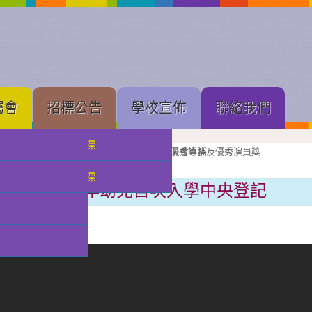
屬會
招標公告
學校宣佈
聯絡我們
中學部招標
果展開幕
展進行隆重剪綵
壇新苗
理工大學體育館舉行的建黨 105 周年慶祝大會直播
念
亞軍
獲獎班級同學合照留念
良獎（本屆最高級別）、劇本創作獎、小學優秀導演及優秀演員獎
獲優良獎（本屆最高級別）及優秀演員獎
獲甲級獎及優秀演員獎
級獎項
獎獎項
最新消息
小幼部招標
2024/2025學年幼兒首次入學中央登記
分類:
校園快訊
發佈: 2023-12-28, 週四