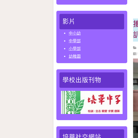
得
影片
中小幼
中學部
小學部
幼稚園
學校出版刊物
培華社交網站