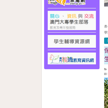
我
表
學