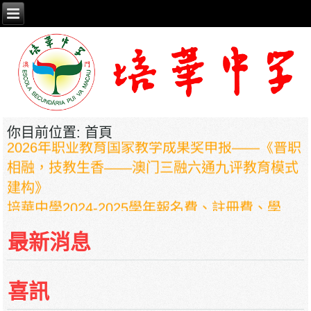
你目前位置:
首頁
2026年职业教育国家教学成果奖申报——《普职
相融，技教生香——澳门三融六通九评教育模式
建构》
培華中學2024-2025學年報名費、註冊費、學
費、補充服務費、學校選擇性服務費及學校代收
最新消息
項目
培華中學收費項目一覽表
停課通知
喜訊