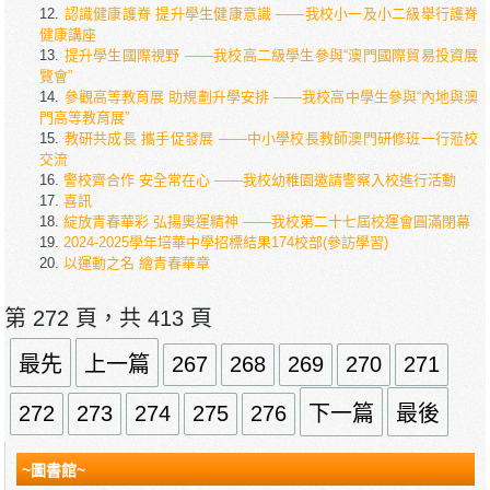
認識健康護脊 提升學生健康意識 ——我校小一及小二級舉行護脊
健康講座
提升學生國際視野 ——我校高二級學生參與“澳門國際貿易投資展
覽會”
參觀高等教育展 助規劃升學安排 ——我校高中學生參與“內地與澳
門高等教育展”
教研共成長 攜手促發展 ——中小學校長教師澳門研修班一行蒞校
交流
警校齊合作 安全常在心 ——我校幼稚園邀請警察入校進行活動
喜訊
綻放青春華彩 弘揚奧運精神 ——我校第二十七屆校運會圓滿閉幕
2024-2025學年培華中學招標結果174校部(參訪學習)
以運動之名 繪青春華章
第 272 頁，共 413 頁
最先
上一篇
267
268
269
270
271
272
273
274
275
276
下一篇
最後
~圖書館~