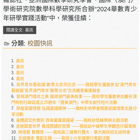
學術研究院數學科學研究所合辦“2024華數青少
年研學實踐活動”中，榮獲佳績：
閱讀全文: 喜訊
分類:
校園快訊
喜訊
喜訊
喜訊
喜訊
各界青年看祖國 歡聚北京同交流 ——我校學生獲邀參加“澳門青年
看祖國”各界澳門青年“歡聚北京”交流團青春匯報會
發現澳門隱世之美 展現澳門最美故事 ——我校學生獲邀參加慶祝澳
門特別行政區成立25週年「選美澳門」中學生創作短片活動
厚植家國情懷 弘揚愛國精神 ——我校史地學會開展家國情懷主題分
享活動
身體感官你要知 齊來愛護莫遲疑 ——我校幼低級舉辦主題活動
走進圖書世界 養成閱讀好習慣 ——我校幼中級學生參觀氹仔圖書館
朔南暨 繫僑情 ——我校高三級舉行暨大、華大兩校招生說明會
全城傳承 粵劇生輝 ——我校小六年級舉行粵劇活動