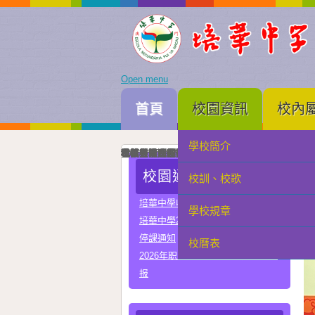
Open menu
首頁
校園資訊
校內
學校簡介
家長會
我校與河南省實驗中學正式締結姐妹校
培華中學建校三十周年暨智慧教學及科技教育成
智慧教學及科技教育成果展一眾主禮嘉賓為成果
中國優秀運動員王麗與我校簽署合作協議共育體
李秋林校長與孫詠雅副校長率領學生代表出席澳門
2025年度中學畢業典禮高三畢業生與嘉賓合照留
我校與澳門理工大學正式署合作協議
我校與澳門電訊正式簽署人工智能合作協議
我校與珠海市金灣區四季學校締結姐妹學校
我校男子D組在第四十九屆學界籃球比賽中榮獲
學科常識問答比賽圓滿落幕嘉賓、行政、老師與
在第三十四屆校際戲劇比賽中我校小學組榮獲優
在第三十四屆校際戲劇比賽中我校中學組A隊榮
在第三十四屆校際戲劇比賽中我校中學組B隊榮
我校與常州市第一中學締結姐妹學校
我校在第四十四屆校際舞蹈比賽榮獲小學組優良
我校在第四十四屆校際舞蹈比賽榮獲中學組甲級
校園通告
校訓、校歌
學生會
培華中學收費項目一覽表
學校規章
教聯會
培華中學2024-2025學年報名費
停課通知
校曆表
校友會
2026年职业教育国家教学成果奖申
报