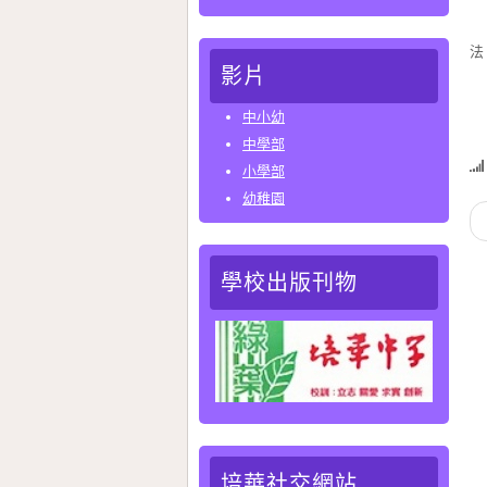
我
法
影片
特
中小幼
中學部
小學部
幼稚園
學校出版刊物
培華社交網站