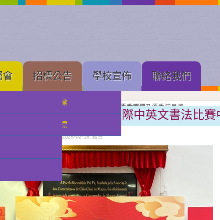
屬會
招標公告
學校宣佈
聯絡我們
中學部招標
果展開幕
展進行隆重剪綵
壇新苗
理工大學體育館舉行的建黨 105 周年慶祝大會直播
念
亞軍
獲獎班級同學合照留念
良獎（本屆最高級別）、劇本創作獎、小學優秀導演及優秀演員獎
獲優良獎（本屆最高級別）及優秀演員獎
獲甲級獎及優秀演員獎
級獎項
獎獎項
喜訊︰在第十一屆香港國際中英文書法比賽
小幼部招標
分類:
校園快訊
發佈: 2025-02-16, 週日