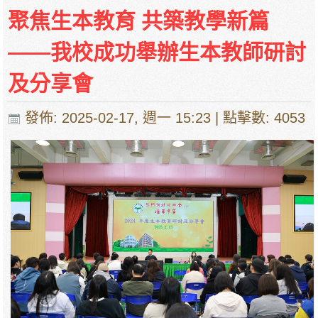
費、補充服務費、學校選擇性服務費及學校代收
聚焦生本教育 共築教學新篇
項目
——我校成功舉辦生本教師研討
培華中學收費項目一覽表
停課通知
及分享會
發佈: 2025-02-17, 週一 15:23
| 點擊數: 4053