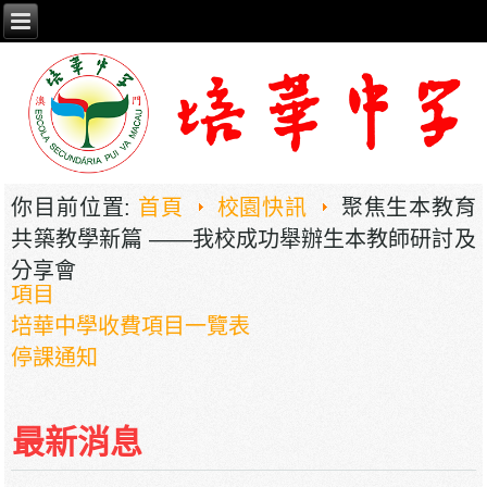
你目前位置:
首頁
校園快訊
聚焦生本教育
共築教學新篇 ——我校成功舉辦生本教師研討及
分享會
2026年职业教育国家教学成果奖申报——《普职
相融，技教生香——澳门三融六通九评教育模式
建构》
最新消息
培華中學2024-2025學年報名費、註冊費、學