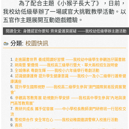
為了配合主題《小猴子長大了》，日前，
我校幼低級舉辦了一場感官大挑戰教學活動。以
五官作主題展開互動遊戲體驗。
閱讀全文: 身體感官你要知 齊來愛護莫遲疑 ——我校幼低級舉辦主題活動
分類:
校園快訊
走進圖書世界 養成閱讀好習慣 ——我校幼中級學生參觀氹仔圖書館
朔南暨 繫僑情 ——我校高三級舉行暨大、華大兩校招生說明會
全城傳承 粵劇生輝 ——我校小六年級舉行粵劇活動
認識健康護脊 提升學生健康意識 ——我校小一及小二級舉行護脊健
康講座
提升學生國際視野 ——我校高二級學生參與“澳門國際貿易投資展覽
會”
參觀高等教育展 助規劃升學安排 ——我校高中學生參與“內地與澳
門高等教育展”
教研共成長 攜手促發展 ——中小學校長教師澳門研修班一行蒞校交
流
警校齊合作 安全常在心 ——我校幼稚園邀請警察入校進行活動
喜訊