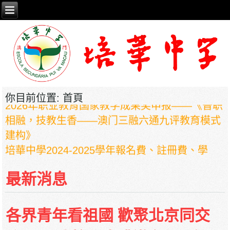
你目前位置:
首頁
2026年职业教育国家教学成果奖申报——《普职
相融，技教生香——澳门三融六通九评教育模式
建构》
培華中學2024-2025學年報名費、註冊費、學
費、補充服務費、學校選擇性服務費及學校代收
項目
最新消息
培華中學收費項目一覽表
停課通知
各界青年看祖國 歡聚北京同交