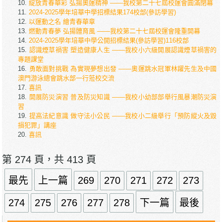
綻放青春華彩 弘揚奧運精神 ——我校第二十七屆校運會圓滿閉幕
2024-2025學年培華中學招標結果174校部(參訪學習)
以運動之名 繪青春華章
燃動青春夢 弘揚體育風 ——我校第二十七屆校運會隆重開幕
2024-2025學年培華中學公開招標結果(參訪學習)116校部
認識煙草禍害 塑造健康人生 ——我校小六級開展認識煙草禍害的
專題課堂
勇敢面對挑戰 為實現夢想出發 ——奧運跳水冠軍林躍先生及中國
澳門游泳總會跳水部一行蒞校交流
喜訊
開展防災演習 普及防災知識 ——我校小幼部部舉行風暴潮防災演
習
提高法紀意識 做守法小公民 ——我校小二級舉行「預防縱火及毀
損犯罪」講座
喜訊
第 274 頁，共 413 頁
最先
上一篇
269
270
271
272
273
274
275
276
277
278
下一篇
最後