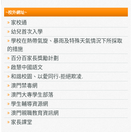
~校外網址~
家校通
幼兒首次入學
學校在熱帶氣旋、暴雨及特殊天氣情況下所採取
的措施
百分百家長獎勵計劃
啟慧中國語文
和諧校園、以愛同行-拒絕欺凌.
澳門禁毒網
澳門大專學生部落
學生輔導資源網
澳門親職教育資訊網
家長課堂