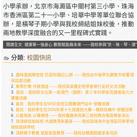
小學承辦，北京市海澱區中關村第三小學、珠海
市香洲區第二十一小學、培華中學等單位聯合協
辦，是橫琴子期小學與我校締結姐妹校後，推動
兩地教學深度融合的又一里程碑式實踐。
閱讀全文: 健康第一強身心 數智賦能啟未來 ——我校參與“京、珠、琴、澳
分類:
校園快訊
趣味童劇樂悠悠 防鼠知識記心頭 ——我校幼中級學生觀賞市政署環
保話劇活動
寓學於樂 共敘情誼 ——我校與菜農史地學會舉行友好交流活動
喜訊︰我校師生在第一屆澳門（國際）青少年科學探究建模能力大
賽獲佳績
喜訊︰我校學生在WSE田徑公開賽澳門站中 榮獲佳績
喜訊︰我校學生在2026年第十七屆建技大賽―橋樑結構中 榮獲冠軍
以愛為歌 以聲傳情 ——我校獲邀參與第三屆校際合唱音樂會演出
珠澳締結姐妹校 共譜教育新篇章 ——我校與珠海市金灣區四季學校
締結姐妹學校
深耕親子教養 賦能家庭教育 ——我校幼稚園開展家長培訓