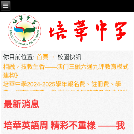
2026年职业教育国家教学成果奖申报——《普职
你目前位置:
首頁
校園快訊
相融，技教生香——澳门三融六通九评教育模式
建构》
培華中學2024-2025學年報名費、註冊費、學
費、補充服務費、學校選擇性服務費及學校代收
項目
最新消息
培華中學收費項目一覽表
停課通知
培華英語周 精彩不重樣 ——我