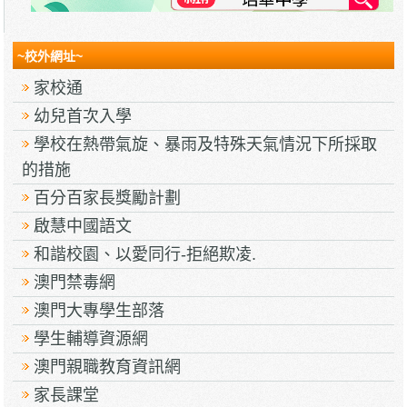
~校外網址~
家校通
幼兒首次入學
學校在熱帶氣旋、暴雨及特殊天氣情況下所採取
的措施
百分百家長獎勵計劃
啟慧中國語文
和諧校園、以愛同行-拒絕欺凌.
澳門禁毒網
澳門大專學生部落
學生輔導資源網
澳門親職教育資訊網
家長課堂