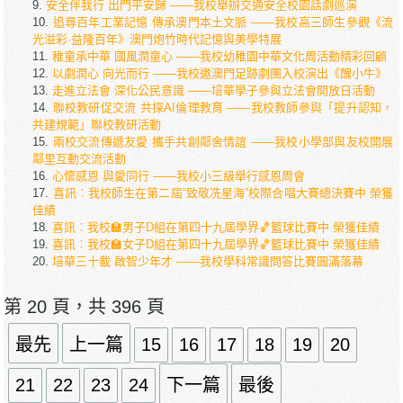
安全伴我行 出門平安歸 ——我校舉辦交通安全校園話劇巡演
追尋百年工業記憶 傳承澳門本土文脈 ——我校高三師生參觀《流
光溢彩·益隆百年》澳門炮竹時代記憶與美學特展
稚童承中華 國風潤童心 ——我校幼稚園中華文化周活動精彩回顧
以劇潤心 向光而行 ——我校邀澳門足跡劇團入校演出《醜小牛》
走進立法會 深化公民意識 ——培華學子參與立法會開放日活動
聯校教研促交流 共探AI倫理教育 ——我校教師參與「提升認知，
共建規範」聯校教研活動
兩校交流傳遞友愛 攜手共創鄰舍情誼 ——我校小學部與友校開展
鄰里互動交流活動
心懷感恩 與愛同行 ——我校小三級舉行感恩周會
喜訊︰我校師生在第二屆“致敬冼星海”校際合唱大賽總決賽中 榮獲
佳績
喜訊︰我校🏫男子D組在第四十九屆學界🏀籃球比賽中 榮獲佳績
喜訊︰我校🏫女子D組在第四十九屆學界🏀籃球比賽中 榮獲佳績
培華三十載 啟智少年才 ——我校學科常識問答比賽圓滿落幕
第 20 頁，共 396 頁
最先
上一篇
15
16
17
18
19
20
21
22
23
24
下一篇
最後