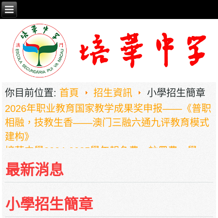
你目前位置:
首頁
招生資訊
小學招生簡章
2026年职业教育国家教学成果奖申报——《普职
相融，技教生香——澳门三融六通九评教育模式
建构》
培華中學2024-2025學年報名費、註冊費、學
費、補充服務費、學校選擇性服務費及學校代收
最新消息
項目
培華中學收費項目一覽表
小學招生簡章
停課通知