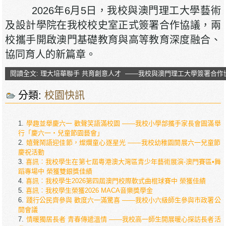
2026年6月5日，我校與澳門理工大學藝術
及設計學院在我校校史室正式簽署合作協議，兩
校攜手開啟澳門基礎教育與高等教育深度融合、
協同育人的新篇章。
閱讀全文: 理大培華聯手 共育創意人才 ——我校與澳門理工大學簽署合作
分類:
校園快訊
學趣並舉慶六一 歡聲笑語滿校園 ——我校小學部攜手家長會圓滿舉
行「慶六一・兒童節園藝會」
嬉聲鬧語迎佳節，燦爛童心逐星光 ——我校幼稚園開展六一兒童節
慶祝活動
喜訊︰我校學生在第七屆粵港澳大灣區青少年藝術展演-澳門賽區•舞
蹈專場中 榮獲雙銀獎佳績
喜訊︰我校學生2026第四屆澳門校際軟式曲棍球賽中 榮獲佳績
喜訊︰我校學生榮獲2026 MACA音樂獎學金
踐行公民齊參與 歡度六一滿驚喜 ——我校小六級師生參與市政署公
開會議
情暖獨居長者 青春傳遞溫情 ——我校高一師生開展暖心探訪長者活