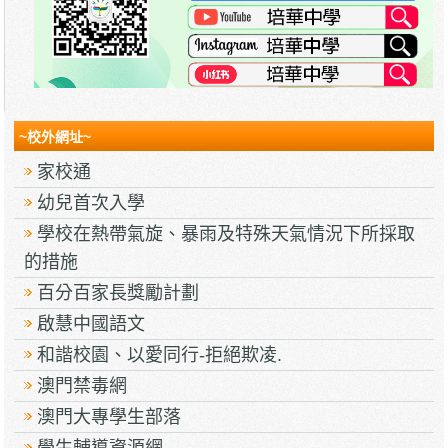
~校外網址~
家校通
幼兒首次入學
學校在熱帶氣旋、暴雨及特殊天氣情況下所採取
的措施
百分百家長獎勵計劃
啟慧中國語文
和諧校園、以愛同行-拒絕欺凌.
澳門禁毒網
澳門大專學生部落