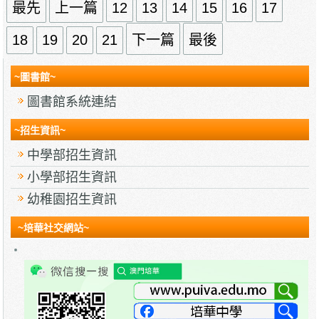
最先
上一篇
12
13
14
15
16
17
18
19
20
21
下一篇
最後
~圖書館~
圖書館系統連結
~招生資訊~
中學部招生資訊
小學部招生資訊
幼稚園招生資訊
~培華社交網站~