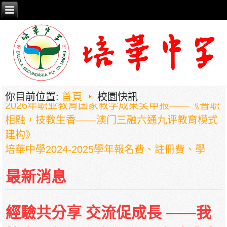
你目前位置:
首頁
校園快訊
2026年职业教育国家教学成果奖申报——《普职
相融，技教生香——澳门三融六通九评教育模式
建构》
培華中學2024-2025學年報名費、註冊費、學
費、補充服務費、學校選擇性服務費及學校代收
項目
最新消息
培華中學收費項目一覽表
停課通知
經驗共分享 交流促成長 ——我