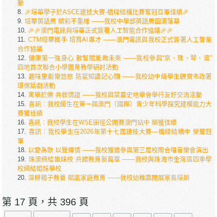
動
🎉培華學子於ASCE建技大賽-橋樑結構比賽奪冠亞軍佳績🎉
培華英語周 精彩不重樣 ——我校中學部英語周圓滿落幕
🎉🎉澳門電訊與培華正式簽署人工智能合作協議🎉🎉
CTM培華攜手 培育AI專才 ——澳門電訊與我校正式簽署人工智能
合作協議
健康第一強身心 數智賦能啟未來 ——我校參與“京、珠、琴、澳”
四地首次聯合小學體育教學研討活動
趣味童劇樂悠悠 防鼠知識記心頭 ——我校幼中級學生觀賞市政署
環保話劇活動
寓學於樂 共敘情誼 ——我校與菜農史地學會舉行友好交流活動
喜訊︰我校師生在第一屆澳門（國際）青少年科學探究建模能力大
賽獲佳績
喜訊︰我校學生在WSE田徑公開賽澳門站中 榮獲佳績
喜訊︰我校學生在2026年第十七屆建技大賽―橋樑結構中 榮獲冠
軍
以愛為歌 以聲傳情 ——我校獲邀參與第三屆校際合唱音樂會演出
珠澳締結姐妹校 共譜教育新篇章 ——我校與珠海市金灣區四季學
校締結姐妹學校
深耕親子教養 賦能家庭教育 ——我校幼稚園開展家長培訓
第 17 頁，共 396 頁