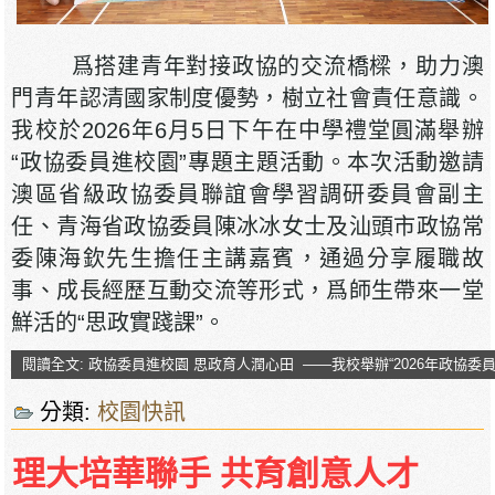
爲搭建青年對接政協的交流橋樑，助力澳
門青年認清國家制度優勢，樹立社會責任意識。
我校於2026年6月5日下午在中學禮堂圓滿舉辦
“政協委員進校園”專題主題活動。本次活動邀請
澳區省級政協委員聯誼會學習調研委員會副主
任、青海省政協委員陳冰冰女士及汕頭市政協常
委陳海欽先生擔任主講嘉賓，通過分享履職故
事、成長經歷互動交流等形式，爲師生帶來一堂
鮮活的“思政實踐課”。
閱讀全文: 政協委員進校園 思政育人潤心田 ——我校舉辦“2026年政協委
分類:
校園快訊
理大培華聯手 共育創意人才