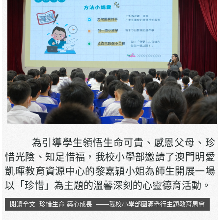
為引導學生領悟生命可貴、感恩父母、珍
惜光陰、知足惜福，我校小學部邀請了澳門明愛
凱暉教育資源中心的黎嘉穎小姐為師生開展一場
以「珍惜」為主題的溫馨深刻的心靈德育活動。
閱讀全文: 珍惜生命 築心成長 ——我校小學部圓滿舉行主題教育周會