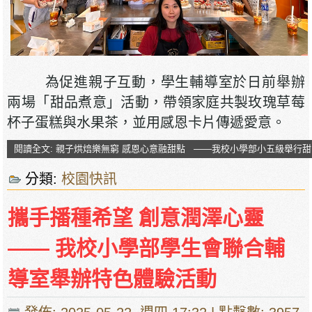
為促進親子互動，學生輔導室於日前舉辦
兩場「甜品煮意」活動，帶領家庭共製玫瑰草莓
杯子蛋糕與水果茶，並用感恩卡片傳遞愛意。
閱讀全文: 親子烘焙樂無窮 感恩心意融甜點 ——我校小學部小五級舉行
分類:
校園快訊
攜手播種希望 創意潤澤心靈
—— 我校小學部學生會聯合輔
導室舉辦特色體驗活動