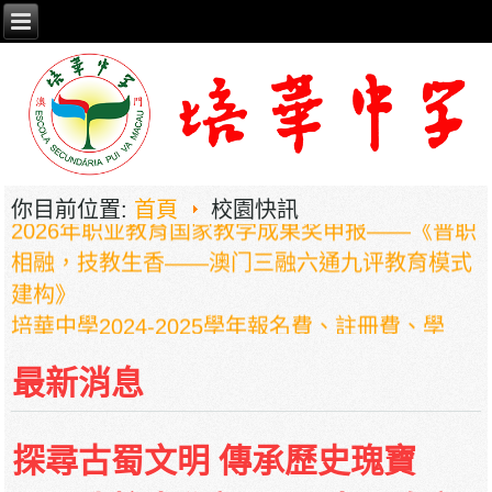
你目前位置:
首頁
校園快訊
2026年职业教育国家教学成果奖申报——《普职
相融，技教生香——澳门三融六通九评教育模式
建构》
培華中學2024-2025學年報名費、註冊費、學
費、補充服務費、學校選擇性服務費及學校代收
最新消息
項目
培華中學收費項目一覽表
停課通知
探尋古蜀文明 傳承歷史瑰寶