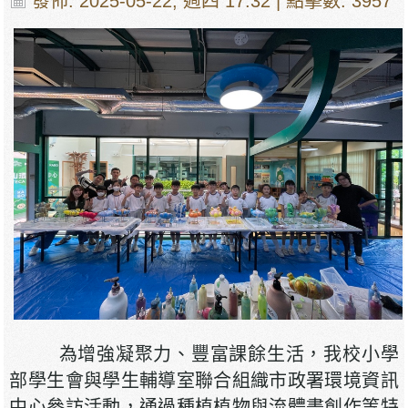
發佈: 2025-05-22, 週四 17:32
| 點擊數: 3957
為增強凝聚力、豐富課餘生活，我校小學
部學生會與學生輔導室聯合組織市政署環境資訊
中心參訪活動，通過種植植物與流體畫創作等特