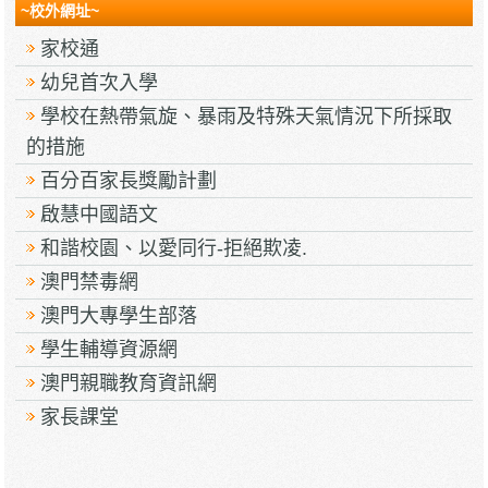
~校外網址~
家校通
幼兒首次入學
學校在熱帶氣旋、暴雨及特殊天氣情況下所採取
的措施
百分百家長獎勵計劃
啟慧中國語文
和諧校園、以愛同行-拒絕欺凌.
澳門禁毒網
澳門大專學生部落
學生輔導資源網
澳門親職教育資訊網
家長課堂