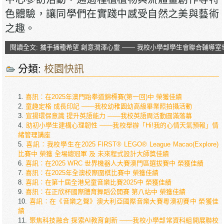
色體驗，讓同學們在實踐中感受自然之美與藝術
之趣。
閱讀全文: 攜手播種希望 創意潤澤心靈 —— 我校小學部學生會聯合輔導
分類:
校園快訊
喜訊︰在2025年澳門跆拳道錦標賽(第一回)中 榮獲佳績
童趣定格 成長印記 ——我校幼稚園幼高級畢業照拍攝活動
宣揚環保意識 提升英語能力 ——我校英語周活動圓滿落幕
助初小學生建構心理韌性 ——我校舉辦「Hi!我的心情天氣預報」情
緒管理講座
喜訊︰我校學生在2025 FIRST® LEGO® League Macao(Explore)
比賽中 榮獲 全埸總冠軍 及 未來程式設計大師獎佳績
喜訊︰在2025 WRC 世界機器人大賽澳門區選拔賽中 榮獲佳績
喜訊︰在2025年全澳校際圍棋比賽中 榮獲佳績
喜訊︰在第十屆全港兒童音樂比賽2025中 榮獲佳績
喜訊︰在正欣杯國際體育舞蹈公開賽 第八站中 榮獲佳績
喜訊︰在《音樂之聲》澳大利亞國際音樂大賽粵澳初賽中 榮獲佳
績
聚焦科技融合 探索AI教育創新 ——我校小學部常資科組開展聯校