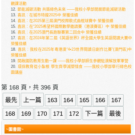
觀課活動
節能減碳活動 共築綠色未來 ——我校小學部開展節能減碳活動
喜訊︰在城市特搜2025中 榮獲佳績
喜訊︰在2025第三屆澳門校際軟式曲棍球賽中 榮獲佳績
喜訊︰在“2025希望杯國際數學邀請賽（港澳賽區）中 榮獲佳績
喜訊︰在2025澳門長跑聯賽第二回合中 榮獲佳績
喜訊︰在2024年第二屆《英語世界》杯全國大學生英語閱讀大賽中
榮獲佳績
喜訊︰我校在2025年粵港澳“4•23世界閱讀日創作比賽”(澳門區)中
榮獲佳績
開啟國防教育生動一課 ——我校小學部師生參觀駐澳解放軍軍營
環保教育從小紮根 學生齊學減塑惜食 ——我校小學部舉行綠色校
園講座
第 168 頁，共 396 頁
最先
上一篇
163
164
165
166
167
168
169
170
171
172
下一篇
最後
~圖書館~