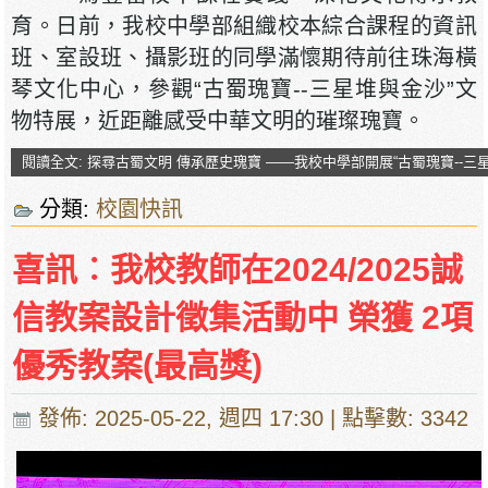
育。日前，我校中學部組織校本綜合課程的資訊
班、室設班、攝影班的同學滿懷期待前往珠海橫
琴文化中心，參觀“古蜀瑰寶--三星堆與金沙”文
物特展，近距離感受中華文明的璀璨瑰寶。
閱讀全文: 探尋古蜀文明 傳承歷史瑰寶 ——我校中學部開展“古蜀瑰寶--
分類:
校園快訊
喜訊︰我校教師在2024/2025誠
信教案設計徵集活動中 榮獲 2項
優秀教案(最高獎)
發佈: 2025-05-22, 週四 17:30
| 點擊數: 3342