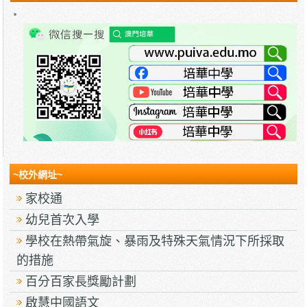
~校外網址~
家校通
幼兒首次入學
學校在熱帶氣旋、暴雨及特殊天氣情況下所採取
的措施
百分百家長獎勵計劃
啟慧中國語文