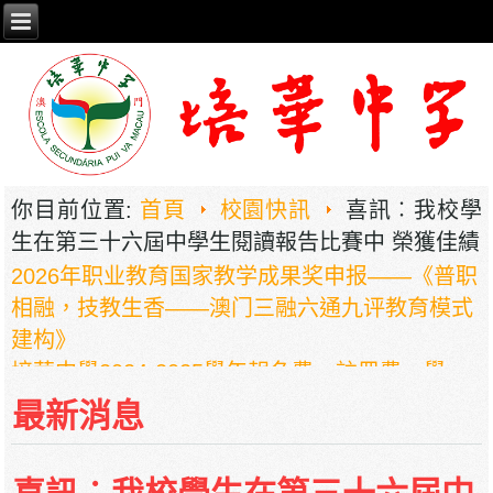
你目前位置:
首頁
校園快訊
喜訊︰我校學
生在第三十六屆中學生閱讀報告比賽中 榮獲佳績
2026年职业教育国家教学成果奖申报——《普职
相融，技教生香——澳门三融六通九评教育模式
建构》
培華中學2024-2025學年報名費、註冊費、學
費、補充服務費、學校選擇性服務費及學校代收
最新消息
項目
培華中學收費項目一覽表