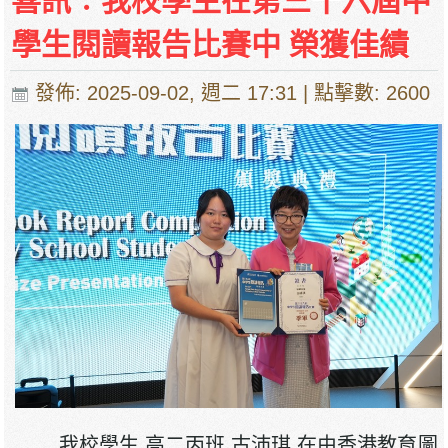
喜訊︰我校學生在第三十六屆中
停課通知
學生閱讀報告比賽中 榮獲佳績
發佈: 2025-09-02, 週二 17:31
| 點擊數: 2600
我校學生 高二丙班 古沛琪 在由香港教育圖