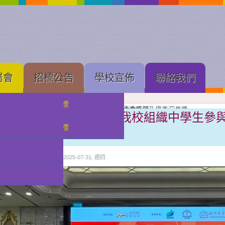
屬會
招標公告
學校宣佈
聯絡我們
中學部招標
果展開幕
展進行隆重剪綵
壇新苗
理工大學體育館舉行的建黨 105 周年慶祝大會直播
念
亞軍
獲獎班級同學合照留念
良獎（本屆最高級別）、劇本創作獎、小學優秀導演及優秀演員獎
獲優良獎（本屆最高級別）及優秀演員獎
獲甲級獎及優秀演員獎
級獎項
獎獎項
擴闊視野 啟發潛能 ——我校組織中學生參與
小幼部招標
習體驗活動
分類:
校園快訊
發佈: 2025-07-31, 週四