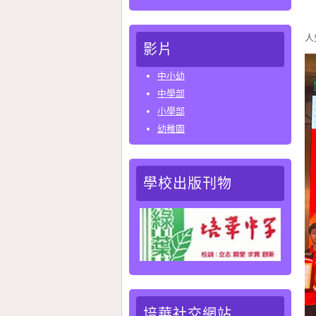
此
人
影片
中小幼
中學部
小學部
幼稚園
學校出版刊物
培華社交網站