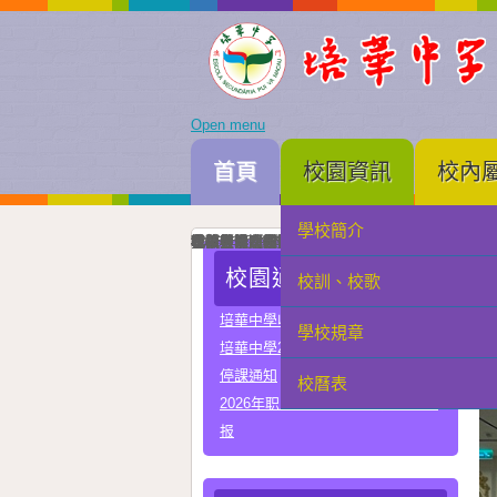
Open menu
首頁
校園資訊
校內
學校簡介
家長會
我校與河南省實驗中學正式締結姐妹校
培華中學建校三十周年暨智慧教學及科技教育成
智慧教學及科技教育成果展一眾主禮嘉賓為成果
中國優秀運動員王麗與我校簽署合作協議共育體
李秋林校長與孫詠雅副校長率領學生代表出席澳門
2025年度中學畢業典禮高三畢業生與嘉賓合照留
我校與澳門理工大學正式署合作協議
我校與澳門電訊正式簽署人工智能合作協議
我校與珠海市金灣區四季學校締結姐妹學校
我校男子D組在第四十九屆學界籃球比賽中榮獲
學科常識問答比賽圓滿落幕嘉賓、行政、老師與
在第三十四屆校際戲劇比賽中我校小學組榮獲優
在第三十四屆校際戲劇比賽中我校中學組A隊榮
在第三十四屆校際戲劇比賽中我校中學組B隊榮
我校與常州市第一中學締結姐妹學校
我校在第四十四屆校際舞蹈比賽榮獲小學組優良
我校在第四十四屆校際舞蹈比賽榮獲中學組甲級
校園通告
校訓、校歌
學生會
培華中學收費項目一覽表
學校規章
教聯會
培華中學2024-2025學年報名費
停課通知
校曆表
校友會
2026年职业教育国家教学成果奖申
报