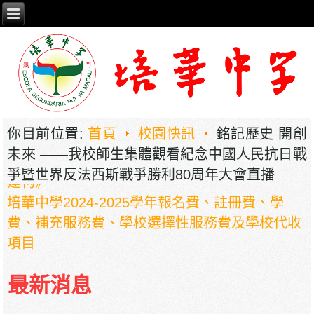
2026年职业教育国家教学成果奖申报——《普职
你目前位置:
首頁
校園快訊
銘記歷史 開創
相融，技教生香——澳门三融六通九评教育模式
未來 ——我校師生集體觀看紀念中國人民抗日戰
建构》
爭暨世界反法西斯戰爭勝利80周年大會直播
培華中學2024-2025學年報名費、註冊費、學
費、補充服務費、學校選擇性服務費及學校代收
項目
培華中學收費項目一覽表
停課通知
最新消息