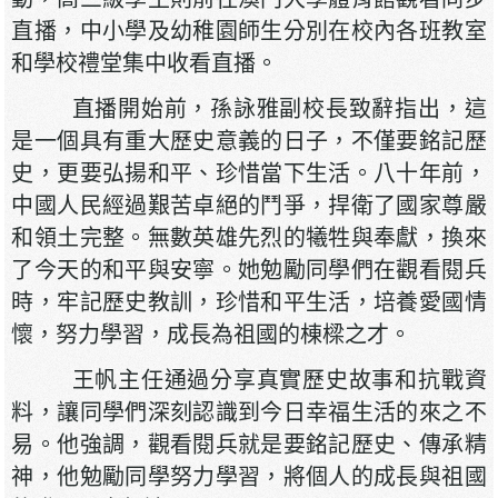
直播，中小學及幼稚園師生分別在校內各班教室
和學校禮堂集中收看直播。
直播開始前，孫詠雅副校長致辭指出，這
是一個具有重大歷史意義的日子，不僅要銘記歷
史，更要弘揚和平、珍惜當下生活。八十年前，
中國人民經過艱苦卓絕的鬥爭，捍衛了國家尊嚴
和領土完整。無數英雄先烈的犧牲與奉獻，換來
了今天的和平與安寧。她勉勵同學們在觀看閱兵
時，牢記歷史教訓，珍惜和平生活，培養愛國情
懷，努力學習，成長為祖國的棟樑之才。
王帆主任通過分享真實歷史故事和抗戰資
料，讓同學們深刻認識到今日幸福生活的來之不
易。他強調，觀看閱兵就是要銘記歷史、傳承精
神，他勉勵同學努力學習，將個人的成長與祖國