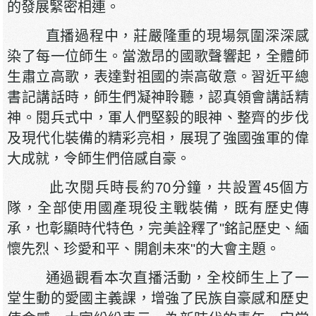
的發展緊密相連。
直播過程中，莊嚴隆重的現場氛圍深深感
染了每一位師生。當激昂的國歌聲響起，全體師
生肅立高歌，表達對祖國的崇高敬意。習近平總
書記講話時，師生們凝神聆聽，認真領會講話精
神。閱兵式中，軍人們堅毅的眼神、整齊的步伐
及現代化裝備的精彩亮相，展現了強國強軍的偉
大成就，令師生們倍感自豪。
此次閱兵時長約70分鐘，共設置45個方
隊，全部使用國產現役主戰裝備，既有歷史傳
承，也彰顯時代特色，完美詮釋了"銘記歷史、緬
懷先烈、珍愛和平、開創未來"的大會主題。
通過觀看本次直播活動，全校師生上了一
堂生動的愛國主義課，增強了民族自豪感和歷史