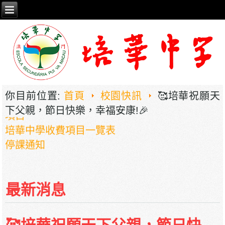
2026年职业教育国家教学成果奖申报——《普职
相融，技教生香——澳门三融六通九评教育模式
建构》
培華中學2024-2025學年報名費、註冊費、學
你目前位置:
首頁
校園快訊
🥰培華祝願天
費、補充服務費、學校選擇性服務費及學校代收
下父親，節日快樂，幸福安康!🎉
項目
培華中學收費項目一覽表
停課通知
最新消息