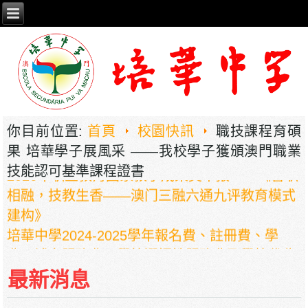
你目前位置:
首頁
校園快訊
職技課程育碩
果 培華學子展風采 ——我校學子獲頒澳門職業
2026年职业教育国家教学成果奖申报——《普职
技能認可基準課程證書
相融，技教生香——澳门三融六通九评教育模式
建构》
培華中學2024-2025學年報名費、註冊費、學
費、補充服務費、學校選擇性服務費及學校代收
項目
最新消息
培華中學收費項目一覽表
停課通知