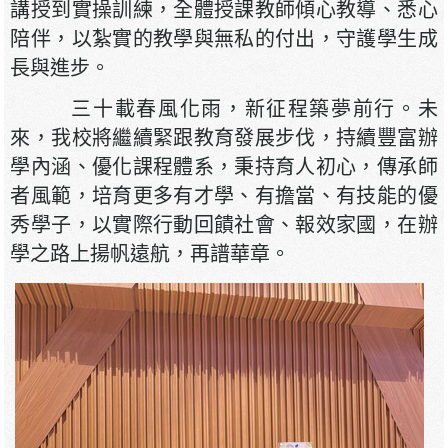
講授到實操訓練，全體授課教師傾心教導、悉心
陪伴，以紮實的教學與無私的付出，守護學生成
長與進步。
三十載春風化雨，新征程築夢前行。未
來，我校將繼續緊跟教育發展步伐，持續豐富辦
學內涵、優化課程體系，秉持育人初心，傳承師
者風範，培育更多有才學、有擔當、有技能的優
秀學子，以實際行動回饋社會、報效家國，在辦
學之路上揚帆遠航，再譜華章。