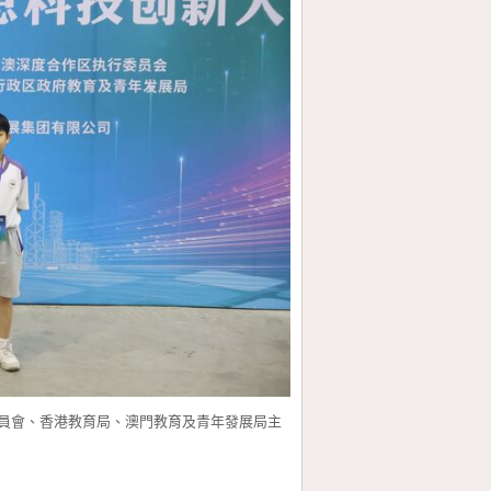
會、香港教育局、澳門教育及青年發展局主