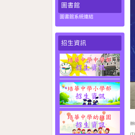
圖書館
圖書館系統連結
招生資訊
我
辦
(