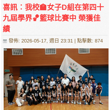
停課通知
喜訊︰我校🏫女子D組在第四十
九屆學界🏀籃球比賽中 榮獲佳
績
發佈: 2026-05-17, 週日 23:31
| 點擊數: 874