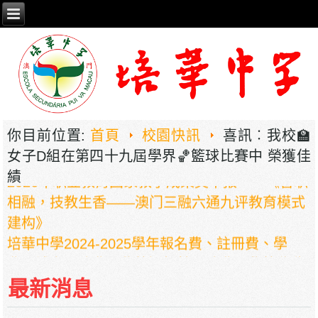
你目前位置:
首頁
校園快訊
喜訊︰我校🏫
女子D組在第四十九屆學界🏀籃球比賽中 榮獲佳
2026年职业教育国家教学成果奖申报——《普职
績
相融，技教生香——澳门三融六通九评教育模式
建构》
培華中學2024-2025學年報名費、註冊費、學
費、補充服務費、學校選擇性服務費及學校代收
項目
最新消息
培華中學收費項目一覽表