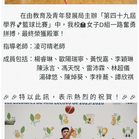
在由教育及青年發展局主辦「第四十九屆
學界🏀籃球比賽」中，我校🏫女子D組一路奮勇
拼搏，最終榮獲殿軍！
指導老師：凌可晴老師
成員包括：楊睿琳、歐陽瑞寧、黃悅嘉、李穎琳
陳泳言、馮天悅、雷沛霖、林超儀
湯硉悠、陳焯葵、李梓蕎、譚欣祺
🎉🎉特以此訊，表示熱烈的祝賀！🎉🎉