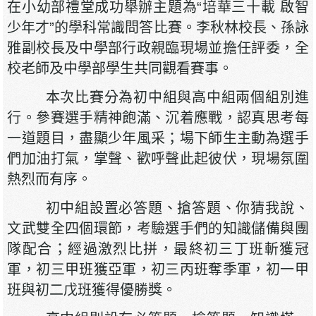
在小幼部禮堂成功舉辦主題為“培華三十載 啟智
少年才”的學科常識問答比賽。李秋林校長、孫詠
雅副校長及中學部行政親臨現場並擔任評委，全
校老師及中學部學生共同觀看賽事。
本次比賽分為初中組與高中組兩個組別進
行。參賽選手精神飽滿、沉着應戰，認真思考每
一道題目，盡顯少年風采；場下師生主動為選手
們加油打氣，掌聲、歡呼聲此起彼伏，現場氛圍
熱烈而有序。
初中組設置必答題、搶答題、你猜我說、
文武雙全四個環節，考驗選手們的知識儲備與團
隊配合；經過激烈比拼，最終初三丁班斬獲冠
軍，初三甲班獲亞軍，初三丙班奪季軍，初一甲
班與初二戊班獲得優勝獎。