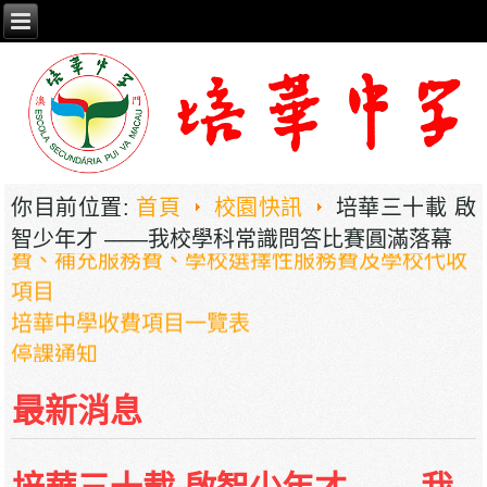
2026年职业教育国家教学成果奖申报——《普职
相融，技教生香——澳门三融六通九评教育模式
建构》
培華中學2024-2025學年報名費、註冊費、學
你目前位置:
首頁
校園快訊
培華三十載 啟
費、補充服務費、學校選擇性服務費及學校代收
智少年才 ——我校學科常識問答比賽圓滿落幕
項目
培華中學收費項目一覽表
停課通知
最新消息