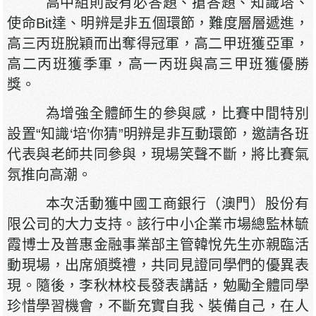
高中組則設有必答題、搶答題、知識塔、
使命Bit達、明辨是非五個環節，難度層層遞進，
高三丙班脫穎而出奪得冠軍，高二甲班獲亞軍，
高二丙班獲季軍，高一丙班與高三甲班獲優勝
獎。
為增強全體師生的參與感，比賽中間特別
設置“知識‘培’你猜”明辨是非互動環節，邀請各班
代表與老師共同參與，現場笑聲不斷，將比賽氣
氛推向高潮。
本次活動獲中國工商銀行（澳門）股份有
限公司的大力支持。該行中小企業市場總監林毓
霞博士及普惠金融事業部主管韓悅先生亦親臨活
動現場，出席頒獎禮，共同見證同學們的優異表
現。隨後，李秋林校長發表講話，勉勵全體同學
珍惜學習機會，不斷充實自我、裝備自己，在人