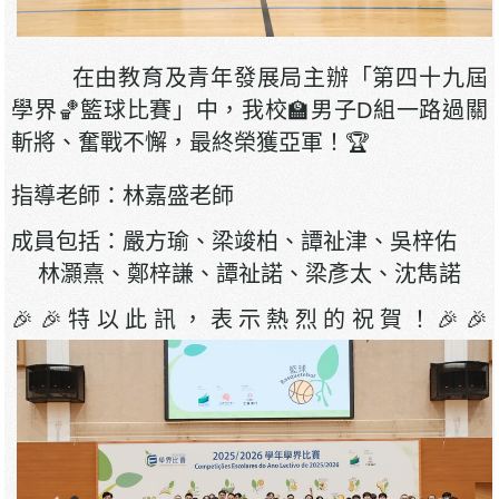
在由教育及青年發展局主辦「第四十九屆
學界🏀籃球比賽」中，我校🏫男子D組一路過關
斬將、奮戰不懈，最終榮獲亞軍！🏆
指導老師：林嘉盛老師
成員包括：嚴方瑜、梁竣柏、譚祉津、吳梓佑
林灝熹、鄭梓謙、譚祉諾、梁彥太、沈雋諾
🎉🎉特以此訊，表示熱烈的祝賀！🎉🎉