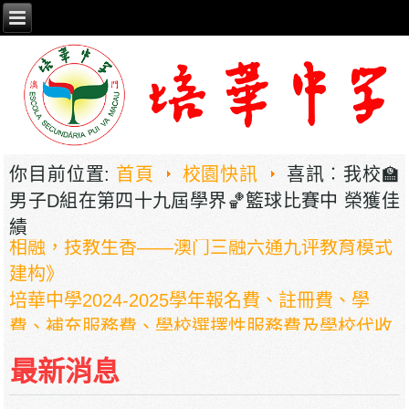
你目前位置:
首頁
校園快訊
喜訊︰我校🏫
男子D組在第四十九屆學界🏀籃球比賽中 榮獲佳
2026年职业教育国家教学成果奖申报——《普职
績
相融，技教生香——澳门三融六通九评教育模式
建构》
培華中學2024-2025學年報名費、註冊費、學
費、補充服務費、學校選擇性服務費及學校代收
項目
最新消息
培華中學收費項目一覽表
停課通知