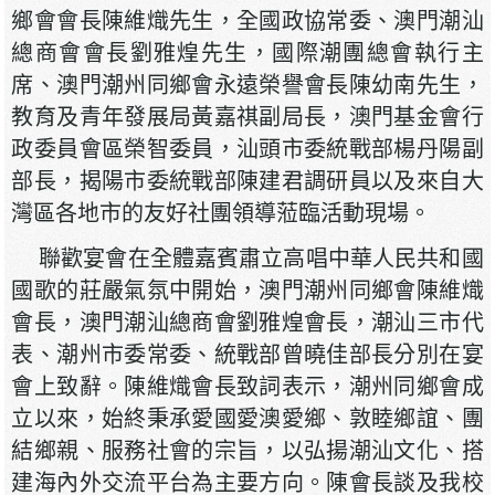
鄉會會長陳維熾先生，全國政協常委、澳門潮汕
總商會會長劉雅煌先生，國際潮團總會執行主
席、澳門潮州同鄉會永遠榮譽會長陳幼南先生，
教育及青年發展局黃嘉祺副局長，澳門基金會行
政委員會區榮智委員，汕頭市委統戰部楊丹陽副
部長，揭陽市委統戰部陳建君調研員以及來自大
灣區各地市的友好社團領導蒞臨活動現場。
聯歡宴會在全體嘉賓肅立高唱中華人民共和國
國歌的莊嚴氣氛中開始，澳門潮州同鄉會陳維熾
會長，澳門潮汕總商會劉雅煌會長，潮汕三市代
表、潮州市委常委、統戰部曾曉佳部長分別在宴
會上致辭。陳維熾會長致詞表示，潮州同鄉會成
立以來，始終秉承愛國愛澳愛鄉、敦睦鄉誼、團
結鄉親、服務社會的宗旨，以弘揚潮汕文化、搭
建海內外交流平台為主要方向。陳會長談及我校