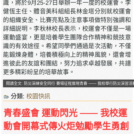
識，將於9月25-27日舉辦一年一度的校運會。李
健恆主任、體音美科組組長林金塔分別就校運會
的組織安全、比賽亮點及注意事項做特別強調和
詳細説明。李秋林校長表示，校運會不僅是一場
運動盛宴，更是培養學生團隊合作精神和競技意
識的有效途徑。希望同學們通過是次活動，不僅
能鍛煉身體，培養積極向上的精神風貌，還會增
進彼此的友誼和團結，努力追求卓越發展，共譜
更多精彩紛呈的培華故事。
閱讀全文: 防災演練安全同行 賽場征程展現青春 —— 我校舉行防災演習
分類:
校園快訊
青春盛會 運動閃光 —— 我校運
動會開幕式傳火炬勉勵學生勇創