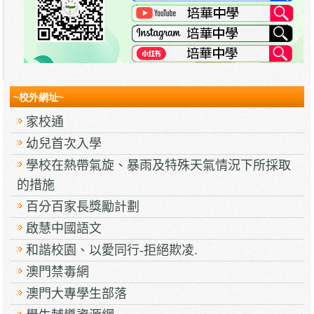
~校外網址~
家校通
幼兒首次入學
學校在熱帶氣旋、暴雨及特殊天氣情況下所採取
的措施
百分百家長獎勵計劃
啟慧中國語文
和諧校園、以愛同行-拒絕欺凌.
澳門禁毒網
澳門大專學生部落