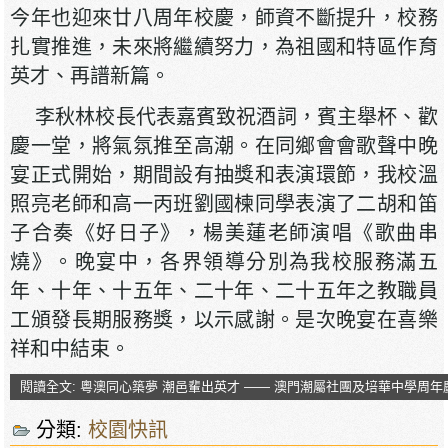
今年也迎來廿八周年校慶，師資不斷提升，校務
扎實推進，未來將繼續努力，為祖國和特區作育
英才、再譜新篇。
李秋林校長代表嘉賓致祝酒詞，賓主舉杯、歡
慶一堂，將氣氛推至高潮。在同鄉會會歌聲中晚
宴正式開始，期間設有抽獎和表演環節，我校溫
照亮老師和高一丙班劉國楝同學表演了二胡和笛
子合奏《好日子》，楊美蓮老師演唱《歌曲串
燒》。晚宴中，各界領導分別為我校服務滿五
年、十年、十五年、二十年、二十五年之教職員
工頒發長期服務獎，以示感謝。是次晚宴在喜樂
祥和中結束。
閱讀全文: 粵澳同心築夢 潮邑輩出英才 —— 澳門潮屬社團及培華中學周
分類:
校園快訊