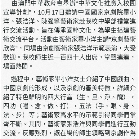
由澳門中華教育會舉辦“中華文化推廣入校園
宣導計劃”，10月17日邀請中國國家京劇院畢小
洋、張浩洋、陳强等藝術家赴我校中學部禮堂進
行交流活動，旨在傳承國粹文化，為學生搭建藝
術交流平台。活動由藝術家畢小洋主講“京劇藝術
欣賞”，同場由京劇藝術家張浩洋示範表演，大受
歡迎。我校師生近一百四十人出席，掌聲連連，
場面熱鬧。
過程中，藝術家畢小洋女士介紹了中國戲曲、
中國京劇的形成，以及京劇的審美特徵，詳細介
紹了特色鮮明的四大行當（生、旦、淨、醜），
四功（唱、念、做、打），五法（手、眼、身、
法、步）等；藝術家高水平的示範引得同學們掌
聲不斷。其間，藝術家張浩洋與同學們進行互動
交流，反應熱烈，讓在場的師生領略到京劇作為