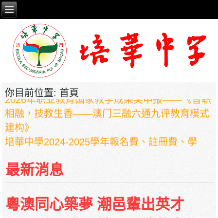
2026年职业教育国家教学成果奖申报——《普职
你目前位置:
首頁
相融，技教生香——澳门三融六通九评教育模式
建构》
培華中學2024-2025學年報名費、註冊費、學
費、補充服務費、學校選擇性服務費及學校代收
項目
最新消息
培華中學收費項目一覽表
停課通知
粵澳同心築夢 潮邑輩出英才