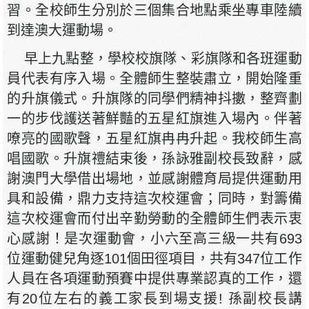
習。全校師生分別於三個集合地點乘坐專車陸續
到達澳大運動場。
早上九點整，學校校旗隊、彩旗隊和各班運動
員代表有序入場。全體師生整裝肅立，開始隆重
的升旗儀式。升旗隊的同學們精神抖擻，整齊劃
一的步伐護送著鮮豔的五星紅旗進入場內。伴著
嘹亮的國歌聲，五星紅旗冉冉升起。我校師生高
唱國歌。升旗禮結束後，孫詠雅副校長致辭，感
謝澳門大學借出場地，並感謝體育局提供運動用
具和設備，鼎力支持這次校運會；同時，對籌備
這次校運會而付出辛勤勞動的全體師生們表示衷
心感謝！是次運動會，小六至高三級一共有693
位運動健兒角逐101個田徑項目，共有347位工作
人員在各項運動預賽中提供專業認真的工作，還
有20位左右的義工家長到場支援! 孫副校長講