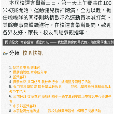
本屆校運會舉辦三日。第一天上午賽事由100
米初賽開始，運動健兒精神飽滿，全力以赴，擔
任啦啦隊的同學則熱情歡呼為運動員呐喊打氣。
其餘賽事會繼續進行，在校運會舉辦期間，歡迎
各界友好、家長、校友到場參觀指導。
閱讀全文: 青春盛會 運動閃光 —— 我校運動會開幕式傳火炬勉勵學生勇
分類:
校園快訊
快樂青春 追逐未來
運動強體魄 青春綻芳華
獲獎喜訊
探索自然 共同成長 我校舉行小二級樹藝探索親子活動
運用腦科學知識 提升學與教效果 —— 我校小學部舉行腦科學為本
教學工作坊
環境保護 從我做起 我校組織小一級學生到望廈環境資訊中心參觀學
習
中學部獲獎喜訊
故事爸媽走進課堂 —— 我校幼稚園舉辦幼中級親子閱讀活動