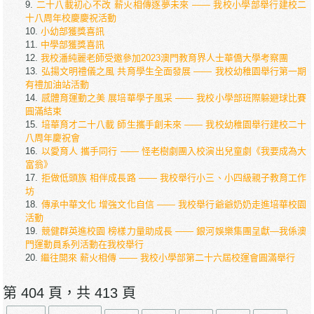
二十八載初心不改 薪火相傳逐夢未來 —— 我校小學部舉行建校二
十八周年校慶慶祝活動
小幼部獲獎喜訊
中學部獲獎喜訊
我校潘純麗老師受邀參加2023澳門教育界人士華僑大學考察團
弘揚文明禮儀之風 共育學生全面發展 —— 我校幼稚園舉行第一期
有禮加油站活動
感體育運動之美 展培華學子風采 —— 我校小學部班際躲避球比賽
圓滿結束
培華育才二十八載 師生攜手創未來 —— 我校幼稚園舉行建校二十
八周年慶祝會
以愛育人 攜手同行 —— 怪老樹劇團入校演出兒童劇《我要成為大
富翁》
拒做低頭族 相伴成長路 —— 我校舉行小三、小四級親子教育工作
坊
傳承中華文化 增強文化自信 —— 我校舉行爺爺奶奶走進培華校園
活動
競健群英進校園 榜樣力量助成長 —— 銀河娛樂集團呈獻—我係澳
門運動員系列活動在我校舉行
繼往開來 薪火相傳 —— 我校小學部第二十六屆校運會圓滿舉行
第 404 頁，共 413 頁