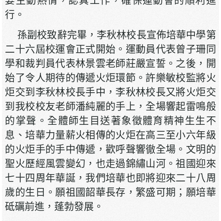
要主動熱情，認真工作，確保運動會的順利進
行。
孫副校致辭完畢，李秋林校長宣佈培華中學第
二十六屆校運會正式開始。運動員代表曾子珊同
學和裁判員代表林景雲老師莊嚴宣誓。之後，開
始了令人期待的傳遞火炬環節。許樂敏校監將火
炬交到李秋林校長手中，李秋林校長又將火炬交
到我校校友老師潘純麗的手上，全場響起雷鳴般
的掌聲。全體師生目送著象徵體育精神生生不
息、培華力量薪火相傳的火炬在高三至小六年級
的火炬手的手中傳遞，歡呼聲響徹全場。文明的
聖火歷經風雲變幻，也走過錦繡山河。祖國迎來
七十四周年華誕，我們培華也即將迎來二十八周
歲的生日。願祖國韶華長存，繁盛可期；願培華
砥礪前進，蓬勃發展。