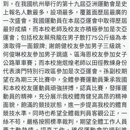
到，在我國杭州舉行的第十九屆亞洲運動會是史
上報名人數最多，設項最多，覆蓋面歷屆最廣的
一次盛會。我國運動員在本屆亞運會中取得歷屆
最好成績，而本校老師及校友亦積極參加是次亞
運會；包括校友蔡飛龍在男子散打75公斤級為本
澳取得一面銀牌; 謝朗健校友參加男子三級跳、
何俊琳校友參加男子跳遠、區海恩校友參加女子
公路單車賽；而本校施焜煌老師以田徑教練身份
代表澳門特別行政區參加是次亞運會。孫副校期
望在為期三天比賽中，全體參賽運動員秉承我國
和本校校友運動員頑強拼搏，認真比賽，發揮運
動員的精神，充分展示我校體育健兒高昂的精神
面貌，飽滿的競技狀態，進一步提高我校的體育
競技水準。同時也希望全體裁判員客觀公正，一
絲不苟，嚴格按照標準裁判，期望全體工作人員