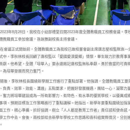
023年8月28日，我校在小幼部禮堂召開2023年度全體教職員工校務會議。
體教職員工參加會議，孫詠雅副校長主持會議。
會議正式開始前，全體教職員工為我校已故校董會副主席唐志堅校監默哀一
式中，李秋林校長回顧了唐校監以「愛國愛澳愛鄉」情懷，畢生致力於教育事
貢獻。他希望，全體「培華人」要永遠銘記唐校監無私奉獻、勇於擔當的可貴
，為培華發展而努力奮鬥。
後，李秋林校長圍繞新學期工作進行了重點部署。他強調，全體教職員工要
、負責、效率、效能、溝通」五點要求，把握好發展機遇，團結一心，凝聚力
，奮力將培華建設成為一所有影響力、有特色、有水準的優質學校，以優異成績
事項、預期目標及工作策略進行了重點講解。她指出，新學年要重點圍繞加強
面工作，精心準備、抓好協調，樹立「人人都是教育工作者」責任感和使命感
學工作中去。會後，兩校部結合新學年學校工作思路和各科組實際情況，分別
。