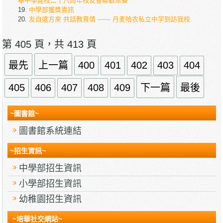
華中學建校二十八周年校友會聯歡聚餐
中學部獲獎喜訊
友自遠方來 共話教育情 —— 丹麦哈农私立中学到訪我校
第 405 頁，共 413 頁
最先
上一篇
400
401
402
403
404
405
406
407
408
409
下一篇
最後
~圖書館~
圖書館系統連結
~招生資訊~
中學部招生資訊
小學部招生資訊
幼稚園招生資訊
~培華社交網站~