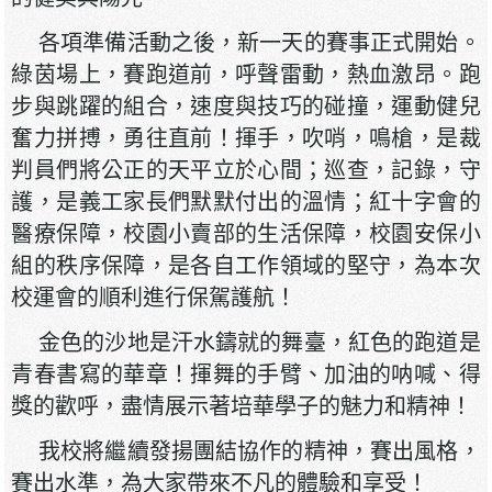
各項準備活動之後，新一天的賽事正式開始。
綠茵場上，賽跑道前，呼聲雷動，熱血激昂。跑
步與跳躍的組合，速度與技巧的碰撞，運動健兒
奮力拼搏，勇往直前！揮手，吹哨，鳴槍，是裁
判員們將公正的天平立於心間；巡查，記錄，守
護，是義工家長們默默付出的溫情；紅十字會的
醫療保障，校園小賣部的生活保障，校園安保小
組的秩序保障，是各自工作領域的堅守，為本次
校運會的順利進行保駕護航！
金色的沙地是汗水鑄就的舞臺，紅色的跑道是
青春書寫的華章！揮舞的手臂、加油的呐喊、得
獎的歡呼，盡情展示著培華學子的魅力和精神！
我校將繼續發揚團結協作的精神，賽出風格，
賽出水準，為大家帶來不凡的體驗和享受！