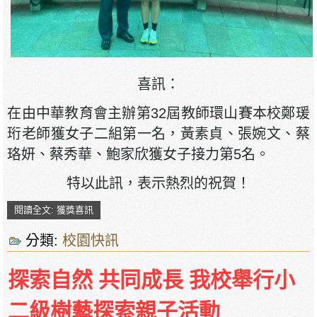
喜訊：
在由中華教育會主辦第32屆教師環山賽本校鄭瑗
珩老師獲女子二組第一名，黃素貞、張婉文、蔡
珞妍、蔡秀華、鮑家欣獲女子接力第5名。
特以此訊，表示熱烈的祝賀！
閱讀全文: 獲獎喜訊
分類:
校園快訊
探索自然 共同成長 我校舉行小
二級樹藝探索親子活動