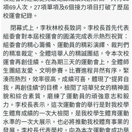
項69人次，27項單項及6個接力項目打破了歷屆
校運會紀錄。
閉幕式上，李秋林校長致詞。李校長首先代表
組委會對本屆校運會的圓滿完成表示熱烈祝賀：
組委會的精心籌備、運動員的精彩演繹、裁判們
的精准裁定、全體培華人的精誠團結，令本次校
運會再創佳績。在為期三天的運動會上，全體師
生團結友愛、文明參賽。比賽進程井然有序，緊
湊而熱烈，效率很高，成績可喜，體現了“提昇自
我，再創佳績”的目標，檢閱了培華兒女的精神面
貌和綜合素質，磨練了運動員的頑強意志和毅
力。李校長表示，這次運動會的舉行是對我校學
生體育成績的一次大檢閱，是我校學生體育運動
水準的一次大展示，也必將推動我校體育事業的
發展。李校長代表學校，向為本次運動會成功舉