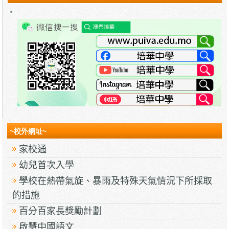
~校外網址~
家校通
幼兒首次入學
學校在熱帶氣旋、暴雨及特殊天氣情況下所採取
的措施
百分百家長獎勵計劃
啟慧中國語文