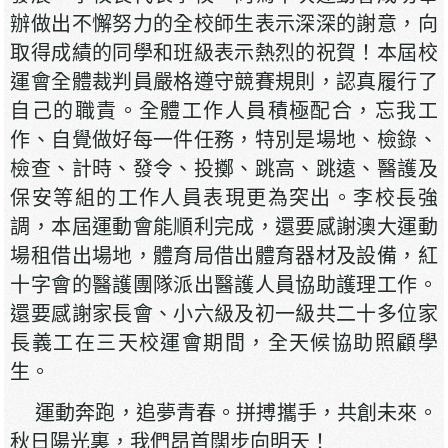
辦做出不懈努力的全校師生表示深深的謝意，向
取得成績的同學和班級表示熱烈的祝賀！本屆校
運會全體裁判員嚴格遵守競賽規則，認真履行了
自己的職責。全體工作人員積極配合，忘我工
作、自覺做好每一件任務，特別是場地、檢錄、
檢查、計時、發令、投擲、跳高、跳遠、醫護及
保安等組的工作人員表現更為突出。李校長強
調，本屆運動會能順利完成，還要感謝澳大運動
場租借出場地，體育局借出體育器材及設備，紅
十字會的醫護團隊派出醫護人員協助護理工作。
還要感謝家長會、小六級及初一級共二十多位家
長義工在三天校運會期間，全天候協助照顧學
生。
運動奔跑，追夢青春。拼搏攜手，共創未來。
秋日陽光裏，我們昂首闊步向明天！