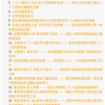
二十八載初心不改 薪火相傳逐夢未來 —— 我校小學部舉行建校二
十八周年校慶慶祝活動
小幼部獲獎喜訊
中學部獲獎喜訊
我校潘純麗老師受邀參加2023澳門教育界人士華僑大學考察團
弘揚文明禮儀之風 共育學生全面發展 —— 我校幼稚園舉行第一期
有禮加油站活動
感體育運動之美 展培華學子風采 —— 我校小學部班際躲避球比賽
圓滿結束
培華育才二十八載 師生攜手創未來 —— 我校幼稚園舉行建校二十
八周年慶祝會
以愛育人 攜手同行 —— 怪老樹劇團入校演出兒童劇《我要成為大
富翁》
拒做低頭族 相伴成長路 —— 我校舉行小三、小四級親子教育工作
坊
傳承中華文化 增強文化自信 —— 我校舉行爺爺奶奶走進培華校園
活動
競健群英進校園 榜樣力量助成長 —— 銀河娛樂集團呈獻—我係澳
門運動員系列活動在我校舉行
繼往開來 薪火相傳 —— 我校小學部第二十六屆校運會圓滿舉行
豐富學生課餘生活 探索科學知識 —— 我校小學科普小研社前往香
港進行科普學習之旅
情繫培華廿八載 桃李共敍滿芬芳 —— 培華中學校友會舉行慶祝培