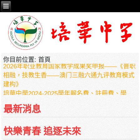
你目前位置:
首頁
2026年职业教育国家教学成果奖申报——《普职
相融，技教生香——澳门三融六通九评教育模式
建构》
培華中學2024-2025學年報名費、註冊費、學
費、補充服務費、學校選擇性服務費及學校代收
項目
最新消息
培華中學收費項目一覽表
停課通知
快樂青春 追逐未來