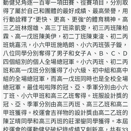
動健兒角逐一百零一項田賽、徑賽項目，分別取
得了屬於自己和團體的最好成績、最高榮譽，用
行動詮釋了“更快、更高、更強”的體育精神。高
三乙班林煜雄、高三丁班梁凱雯，初三丙班陳柏
霖、高一戊班陳美伊，初二丁班陳東浚、初二丙
班姚嘉汛，小六甲班施皓朗、小六丙班張子鏇，
八位同學分別奪得了男子和女子Ａ、Ｂ、Ｃ、Ｄ
四個組別的個人全場總冠軍。小六丙班、初二丙
班和高一戊班分別獲得了小六級、初中組和高中
組的全場總冠軍，而高一戊班同時也是全校全場
總冠軍。最佳啦啦隊的冠、亞、季軍分別由小六
丁班、小六甲班和高三乙班奪得。班服設計獎的
冠、亞、季軍分別由高三丙班、高三乙班和高二
甲班獲得。校運會吉祥物的設計獎由高二乙班的
陳芷晴同學和高三丙班的莊瀠鋆同學獲得。本屆
校運會的運動健兒破紀錄成績又創新高，共有33