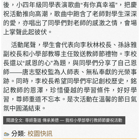
後，小四年級同學表演歌曲“有你真幸福”，把慶
祝活動推向高潮，歌曲中飽含了老師對學生深深
的愛，亦唱出了同學們對老師的感激之情，會場
上掌聲此起彼伏。
活動尾聲，學生會代表向李秋林校長、孫詠雅
副校長和小學部教導主任致送教師節禮物。李校
長還以“感恩的心”為題，與同學們分享了自己恩
師——唐志堅校監為人師表、無私奉獻的光榮事
跡。同時，李校長希望同學們牢記創校歷史，銘
記教師的恩澤，珍惜優越的學習條件，好好學
習，尊師重道不忘本。是次活動在溫馨的節日氣
氛中圓滿結束。
閱讀全文: 尊師重道 傳承美德 — 我校小學部舉行教師節慶祝活動
分類:
校園快訊