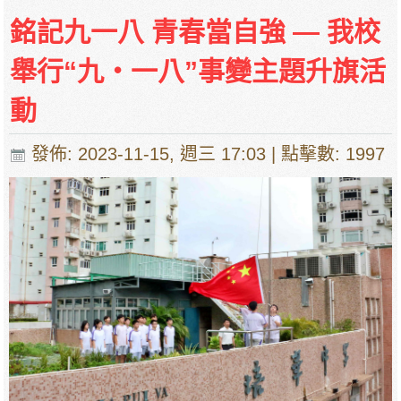
銘記九一八 青春當自強 — 我校
舉行“九‧一八”事變主題升旗活
動
發佈: 2023-11-15, 週三 17:03
| 點擊數: 1997