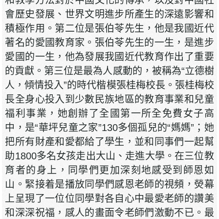
和教學方法對於中國文化的傳承，以及對中國社
會歷史發展、世界文明進步所產生的深遠影響和
積極作用。第二位是張伯苓先生，他是我國近代
著名的愛國教育家。張伯苓先生的一生，是進步
愛國的一生，他為發展我國近代教育作出了重要
的貢獻。第三位是最為人感動的，被稱為“立德樹
人，傾情投入”的時代楷模張桂梅校長。張桂梅校
長全身心投入到少數民族地區的教育事業和兒童
福利事業，她創辦了全國第一所全免費女子高
中，是“華坪兒童之家”130多個孤兒的“媽媽”；她
把所有財產和愛都給了學生，並和同事們一起幫
助1800多名女孩走出大山、走進大學。在三位教
育者的身上，同學們更加深刻地感受到師恩如
山。緊接着是播放同學們感恩老師的視頻，熒幕
上呈現了一位位同學對各自心中最愛老師的讚美
和深深祝福，感人的畫面令老師們激動不已。最