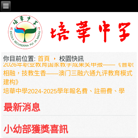
2026年职业教育国家教学成果奖申报——《普职
你目前位置:
首頁
校園快訊
相融，技教生香——澳门三融六通九评教育模式
建构》
培華中學2024-2025學年報名費、註冊費、學
費、補充服務費、學校選擇性服務費及學校代收
項目
最新消息
培華中學收費項目一覽表
停課通知
小幼部獲獎喜訊