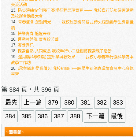
交流活動
防災演練安全同行 賽場征程展現青春 —— 我校舉行防災演習活動
及校運會動員大會
青春盛會 運動閃光 —— 我校運動會開幕式傳火炬勉勵學生勇創佳
績
快樂青春 追逐未來
運動強體魄 青春綻芳華
獲獎喜訊
探索自然 共同成長 我校舉行小二級樹藝探索親子活動
運用腦科學知識 提升學與教效果 —— 我校小學部舉行腦科學為本
教學工作坊
環境保護 從我做起 我校組織小一級學生到望廈環境資訊中心參觀
學習
第 384 頁，共 396 頁
最先
上一篇
379
380
381
382
383
384
385
386
387
388
下一篇
最後
~圖書館~