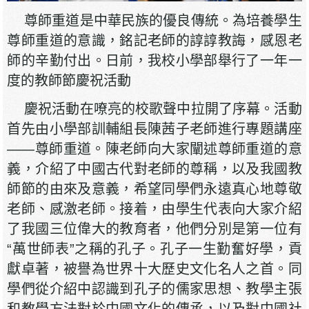
尊師重道是中華民族的優良傳統。為培養學生
尊師重道的意識，銘記老師的諄諄教誨，感恩老
師的辛勤付出。日前，我校小學部舉行了一年一
度的教師節慶祝活動
慶祝活動在嘹亮的校歌聲中拉開了序幕。活動
首先由小學部訓輔組長陳茜子老師進行專題講座
——尊師重道。陳老師向大家闡述尊師重道的意
義，介紹了中國古代對老師的尊稱，以及我國教
師節的由來及意義，希望同學們永遠真心地尊敬
老師、感激老師。接着，由學生代表向大家介紹
了我國三位偉大的教育者，他們分別是第一位有
“萬世師表”之稱的孔子。孔子一生勤奮好學，貢
獻卓著，被譽為世界十大歷史文化名人之首。同
學們從介紹中認識到孔子的儒家思想、教學主張