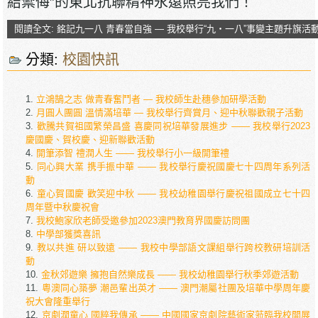
結禦侮”的東北抗聯精神永遠照亮我們！
閱讀全文: 銘記九一八 青春當自強 — 我校舉行“九‧一八”事變主題升旗活
分類:
校園快訊
立鴻鵠之志 做青春奮鬥者 — 我校師生赴穗參加研學活動
月圓人團圓 溫情滿培華 — 我校舉行齊賞月、迎中秋聯歡親子活動
歡騰共賀祖國繁榮昌盛 喜慶同祝培華發展進步 —— 我校舉行2023
慶國慶、賀校慶、迎新聯歡活動
開筆添智 禮潤人生 —— 我校舉行小一級開筆禮
同心興大業 携手振中華 —— 我校舉行慶祝國慶七十四周年系列活
動
童心賀國慶 歡笑迎中秋 —— 我校幼稚園舉行慶祝祖國成立七十四
周年暨中秋慶祝會
我校鮑家欣老師受邀參加2023澳門教育界國慶訪問團
中學部獲獎喜訊
教以共進 研以致遠 —— 我校中學部語文課組舉行跨校教研培訓活
動
金秋郊遊樂 擁抱自然樂成長 —— 我校幼稚園舉行秋季郊遊活動
粵澳同心築夢 潮邑輩出英才 —— 澳門潮屬社團及培華中學周年慶
祝大會隆重舉行
京劇潤童心 國粹我傳承 —— 中國國家京劇院藝術家蒞臨我校開展