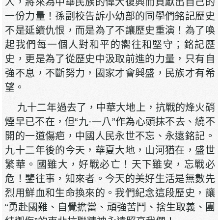
人，將來為中華民族的偉大復興而貢獻出自己的
一份力量！孫副校告訴小幼部的同學們銘記歷史
不是延續仇恨，而是為了不讓歷史重演！為了喚
起我們每一個人對和平的嚮往和堅守；銘記歷
史，更是為了從歷史中汲取前進的力量，只有自
強不息，不斷努力，國家才會興盛，民族才有希
望。
九十二年過去了，中華大地上，抗戰的烽火硝
煙早已不在，但“九·一八”作為心頭抹不去、繞不
開的一道傷疤，中國人民永世不忘、永遠銘記。
九十二年後的今天，華夏大地，山河猶在，盛世
繁華。國雖大，好戰必亡！天下雖安，忘戰必
危！鑒往事，知來者。今天的美好生活是無數先
烈用鮮血和生命換來的。我們紀念這段歷史，讓
“勇赴國難、自覺擔當、頑強苦鬥、捨生取義、團