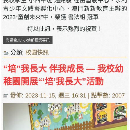
我校學生 小四甲班 趙銘駿 在由藝駿中心、永利
青少年文體藝孵化中心、澳門新新教育主辦的
2023“童創未來”中，榮獲 書法組 冠軍
特以此訊，表示熱烈的祝賀！
閱讀全文: 小幼部獲獎喜訊
分類:
校園快訊
“培”我長大 伴我成長 — 我校幼
稚園開展“‘培’我長大”活動
發佈: 2023-11-15, 週三 16:31
| 點擊數: 2007