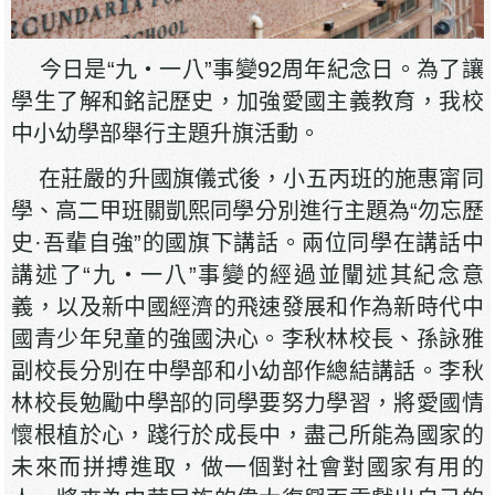
今日是“九‧一八”事變92周年紀念日。為了讓
學生了解和銘記歷史，加強愛國主義教育，我校
中小幼學部舉行主題升旗活動。
在莊嚴的升國旗儀式後，小五丙班的施惠甯同
學、高二甲班關凱熙同學分別進行主題為“勿忘歷
史·吾輩自強”的國旗下講話。兩位同學在講話中
講述了“九‧一八”事變的經過並闡述其紀念意
義，以及新中國經濟的飛速發展和作為新時代中
國青少年兒童的強國決心。李秋林校長、孫詠雅
副校長分別在中學部和小幼部作總結講話。李秋
林校長勉勵中學部的同學要努力學習，將愛國情
懷根植於心，踐行於成長中，盡己所能為國家的
未來而拼搏進取，做一個對社會對國家有用的