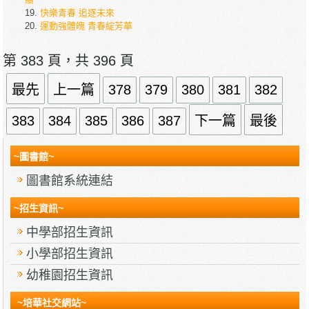
快樂青春 追逐未來
運動強體魄 青春綻芳華
第 383 頁，共 396 頁
最先
上一篇
378
379
380
381
382
383
384
385
386
387
下一篇
最後
~圖書館~
圖書館系統連結
~招生資訊~
中學部招生資訊
小學部招生資訊
幼稚園招生資訊
~培華社交網站~