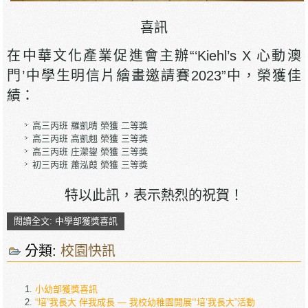
喜訊
在中華文化產業促進會主辦“‘Kiehl’s X 心動澳
門’中學生明信片繪畫邀請賽2023”中，榮獲佳
績：
高三丙班 羅凱晴 榮獲 二等獎
高三丙班 高凱翹 榮獲 三等獎
高三丙班 庄瀠鋆 榮獲 三等獎
初三丙班 蕭泓葭 榮獲 三等獎
特以此訊，表示熱烈的祝賀！
閱讀全文: 中學部獲獎喜訊
分類:
校園快訊
小幼部獲獎喜訊
“培”我長大 伴我成長 — 我校幼稚園開展“‘培’我長大”活動