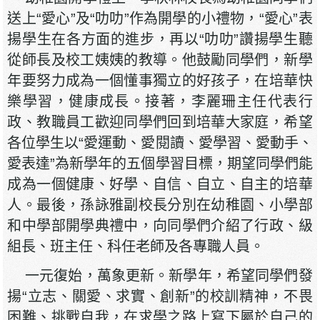
送上“愛心”及“叻叻”作為開學的小禮物，“愛心”表
揚學生在各方面的進步，再以“叻叻”讚揚學生聽
從師長及校工姨姨的教導。他鼓勵同學們，新學
年要努力成為一個懂事獨立的好孩子，在培華快
樂學習，健康成長。接著，李麗珊主任代表行
政、教職員工歡迎同學們回到培華大家庭，希望
各位學生以“愛運動、愛閱讀、愛學習、愛動手、
愛表達”為新學年的五個學習目標，期望同學們能
成為一個健康、好學、自信、自立、自主的培華
人。最後，孫詠雅副校長分別在幼稚園、小學部
和中學部開學典禮中，向同學們介紹了行政、級
組長、班主任、科任老師及各專職人員。
一元復始，萬象更新。新學年，希望同學們發
揚“立志、關愛、求實、創新”的校訓精神，不畏
困難、挑戰自我，在求學之路上寫下屬於自己的