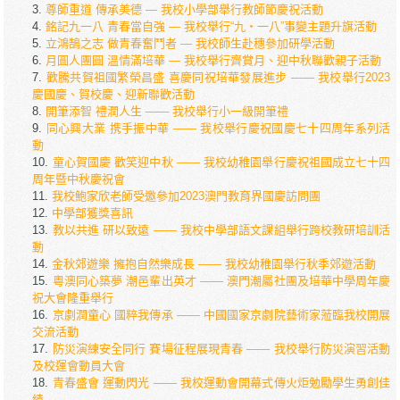
尊師重道 傳承美德 — 我校小學部舉行教師節慶祝活動
銘記九一八 青春當自強 — 我校舉行“九‧一八”事變主題升旗活動
立鴻鵠之志 做青春奮鬥者 — 我校師生赴穗參加研學活動
月圓人團圓 溫情滿培華 — 我校舉行齊賞月、迎中秋聯歡親子活動
歡騰共賀祖國繁榮昌盛 喜慶同祝培華發展進步 —— 我校舉行2023
慶國慶、賀校慶、迎新聯歡活動
開筆添智 禮潤人生 —— 我校舉行小一級開筆禮
同心興大業 携手振中華 —— 我校舉行慶祝國慶七十四周年系列活
動
童心賀國慶 歡笑迎中秋 —— 我校幼稚園舉行慶祝祖國成立七十四
周年暨中秋慶祝會
我校鮑家欣老師受邀參加2023澳門教育界國慶訪問團
中學部獲獎喜訊
教以共進 研以致遠 —— 我校中學部語文課組舉行跨校教研培訓活
動
金秋郊遊樂 擁抱自然樂成長 —— 我校幼稚園舉行秋季郊遊活動
粵澳同心築夢 潮邑輩出英才 —— 澳門潮屬社團及培華中學周年慶
祝大會隆重舉行
京劇潤童心 國粹我傳承 —— 中國國家京劇院藝術家蒞臨我校開展
交流活動
防災演練安全同行 賽場征程展現青春 —— 我校舉行防災演習活動
及校運會動員大會
青春盛會 運動閃光 —— 我校運動會開幕式傳火炬勉勵學生勇創佳
績