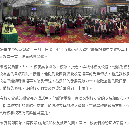
華中學校友會於十一月十日晚上七時假富豪酒店舉行“慶祝培華中學建校二十
人聚首一堂，場面熱鬧溫馨。
會開始前，師生、校友高唱國歌、校歌。接着，李秋林校長致辭，他感謝校
校友會的各項活動。接着，他提到愛國愛澳愛校是培華的光榮傳統，也是我校
校友們繼續發揚培華的優良傳統，為澳門的發展貢獻力量。校歌最後的歌詞是
是愛校的表現，期盼校友們齊來見證培華邁向三十周年。
校友會蘇沛祺會長的講話中，他感謝學校一直以來對校友會的支持和關心，
，促進校友間的團結和友誼，加強校友與母校之聯繫，貫徹學校的教育方針，
負母校和校友們的厚望與重托。
宴隨即開始，席間設有抽獎和校友獻唱助興。席上，校友們紛紛互訴衷情，