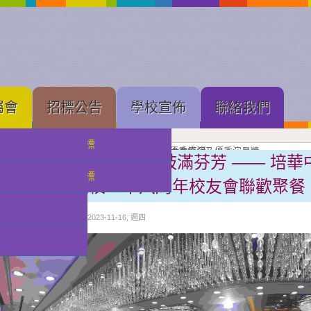
屬會
招標公告
學校宣佈
聯絡我們
中學部招標
果展開幕
展進行隆重剪綵
壇新苗
理工大學體育館舉行的建黨 105 周年慶祝大會直播
念
亞軍
獲獎班級同學合照留念
良獎（本屆最高級別）、劇本創作獎、小學優秀導演及優秀演員獎
獲優良獎（本屆最高級別）及優秀演員獎
獲甲級獎及優秀演員獎
級獎項
獎獎項
情繫培華廿八載 桃李共敍滿芬芳 —— 培
小幼部招標
祝培華中學建校二十八周年校友會聯歡聚餐
分類:
校園快訊
發佈: 2023-11-16, 週四