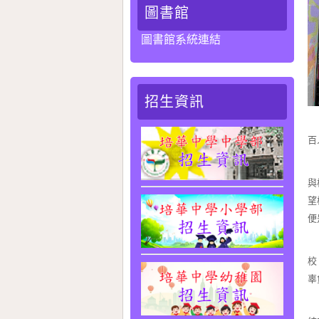
圖書館
圖書館系統連結
招生資訊
培
百
餐
與
望
便
在
校
辜
餐