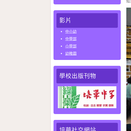
結
影片
中小幼
中學部
小學部
幼稚園
學校出版刊物
培華社交網站