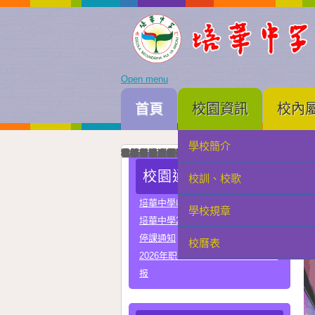
Open menu
首頁
校園資訊
校內
學校簡介
家長會
我校與河南省實驗中學正式締結姐妹校
培華中學建校三十周年暨智慧教學及科技教育成
智慧教學及科技教育成果展一眾主禮嘉賓為成果
中國優秀運動員王麗與我校簽署合作協議共育體
李秋林校長與孫詠雅副校長率領學生代表出席澳門
2025年度中學畢業典禮高三畢業生與嘉賓合照留
我校與澳門理工大學正式署合作協議
我校與澳門電訊正式簽署人工智能合作協議
我校與珠海市金灣區四季學校締結姐妹學校
我校男子D組在第四十九屆學界籃球比賽中榮獲
學科常識問答比賽圓滿落幕嘉賓、行政、老師與
在第三十四屆校際戲劇比賽中我校小學組榮獲優
在第三十四屆校際戲劇比賽中我校中學組A隊榮
在第三十四屆校際戲劇比賽中我校中學組B隊榮
我校與常州市第一中學締結姐妹學校
我校在第四十四屆校際舞蹈比賽榮獲小學組優良
我校在第四十四屆校際舞蹈比賽榮獲中學組甲級
校園通告
校訓、校歌
學生會
培華中學收費項目一覽表
學校規章
教聯會
培華中學2024-2025學年報名費
停課通知
校曆表
校友會
2026年职业教育国家教学成果奖申
报