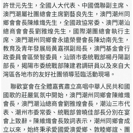
許世元先生，全國人大代表、中國僑聯副主席、
澳門潮屬社團總會主席劉藝良先生，澳門潮州同
鄉會會長陳維熾先生，全國政協常委、澳門潮汕
總商會會長劉雅煌先生，國際潮團總會執行主
席、澳門潮州同鄉會永遠榮譽會長陳幼南先生，
教育及青年發展局黃嘉祺副局長，澳門基金會行
政委員會區榮智委員，汕頭市委統戰部楊丹陽副
部長，揭陽市委統戰部陳建君調研員以及來自大
灣區各地市的友好社團領導蒞臨活動現場。
聯歡宴會在全體嘉賓肅立高唱中華人民共和國
國歌的莊嚴氣氛中開始，澳門潮州同鄉會陳維熾
會長，澳門潮汕總商會劉雅煌會長，潮汕三市代
表、潮州市委常委、統戰部曾曉佳部長分別在宴
會上致辭。陳維熾會長致詞表示，潮州同鄉會成
立以來，始終秉承愛國愛澳愛鄉、敦睦鄉誼、團