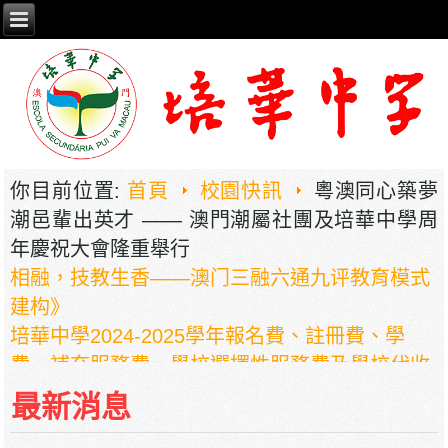
你目前位置:
首頁
校園快訊
粵澳同心築夢
2026年职业教育国家教学成果奖申报——《普职
潮邑輩出英才 —— 澳門潮屬社團及培華中學周
相融，技教生香——澳门三融六通九评教育模式
年慶祝大會隆重舉行
建构》
培華中學2024-2025學年報名費、註冊費、學
費、補充服務費、學校選擇性服務費及學校代收
項目
培華中學收費項目一覽表
最新消息
停課通知