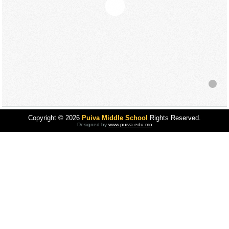
Copyright © 2026
Puiva Middle School
Rights Reserved.
Designed by
www.puiva.edu.mo
.