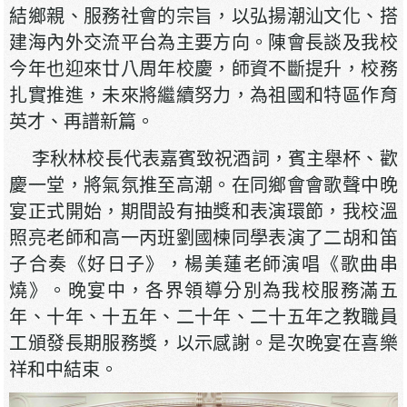
結鄉親、服務社會的宗旨，以弘揚潮汕文化、搭
建海內外交流平台為主要方向。陳會長談及我校
今年也迎來廿八周年校慶，師資不斷提升，校務
扎實推進，未來將繼續努力，為祖國和特區作育
英才、再譜新篇。
李秋林校長代表嘉賓致祝酒詞，賓主舉杯、歡
慶一堂，將氣氛推至高潮。在同鄉會會歌聲中晚
宴正式開始，期間設有抽獎和表演環節，我校溫
照亮老師和高一丙班劉國楝同學表演了二胡和笛
子合奏《好日子》，楊美蓮老師演唱《歌曲串
燒》。晚宴中，各界領導分別為我校服務滿五
年、十年、十五年、二十年、二十五年之教職員
工頒發長期服務獎，以示感謝。是次晚宴在喜樂
祥和中結束。