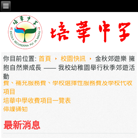
2026年职业教育国家教学成果奖申报——《普职
相融，技教生香——澳门三融六通九评教育模式
建构》
你目前位置:
首頁
校園快訊
金秋郊遊樂 擁
培華中學2024-2025學年報名費、註冊費、學
抱自然樂成長 —— 我校幼稚園舉行秋季郊遊活
費、補充服務費、學校選擇性服務費及學校代收
動
項目
培華中學收費項目一覽表
停課通知
最新消息