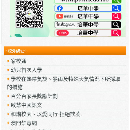
~校外網址~
家校通
幼兒首次入學
學校在熱帶氣旋、暴雨及特殊天氣情況下所採取
的措施
百分百家長獎勵計劃
啟慧中國語文
和諧校園、以愛同行-拒絕欺凌.
澳門禁毒網