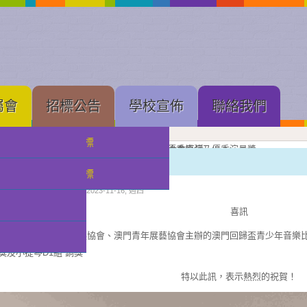
屬會
招標公告
學校宣佈
聯絡我們
中學部招標
果展開幕
展進行隆重剪綵
壇新苗
理工大學體育館舉行的建黨 105 周年慶祝大會直播
念
亞軍
獲獎班級同學合照留念
良獎（本屆最高級別）、劇本創作獎、小學優秀導演及優秀演員獎
獲優良獎（本屆最高級別）及優秀演員獎
獲甲級獎及優秀演員獎
級獎項
獎獎項
小幼部獲獎喜訊
小幼部招標
分類:
校園快訊
發佈: 2023-11-16, 週四
喜訊
澳門中華文化藝術發展協會、澳門青年展藝協會主辦的澳門回歸盃青少年音樂比賽
獎及小提琴D1組 銅獎
特以此訊，表示熱烈的祝賀！