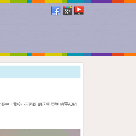
中，我校小三丙班 胡芷螢 榮獲 鋼琴A3組