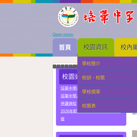
Open menu
首頁
校園資訊
校內
學校簡介
家長會
我校與河南省實驗中學正式締結姐妹校
培華中學建校三十周年暨智慧教學及科技教育成
智慧教學及科技教育成果展一眾主禮嘉賓為成果
中國優秀運動員王麗與我校簽署合作協議共育體
李秋林校長與孫詠雅副校長率領學生代表出席澳門
2025年度中學畢業典禮高三畢業生與嘉賓合照留
我校與澳門理工大學正式署合作協議
我校與澳門電訊正式簽署人工智能合作協議
我校與珠海市金灣區四季學校締結姐妹學校
我校男子D組在第四十九屆學界籃球比賽中榮獲
學科常識問答比賽圓滿落幕嘉賓、行政、老師與
在第三十四屆校際戲劇比賽中我校小學組榮獲優
在第三十四屆校際戲劇比賽中我校中學組A隊榮
在第三十四屆校際戲劇比賽中我校中學組B隊榮
我校與常州市第一中學締結姐妹學校
我校在第四十四屆校際舞蹈比賽榮獲小學組優良
我校在第四十四屆校際舞蹈比賽榮獲中學組甲級
校園通告
校訓、校歌
學生會
培華中學收費項目一覽表
學校規章
教聯會
培華中學2024-2025學年報名費
停課通知
在
校曆表
校友會
2026年职业教育国家教学成果奖申
銀
报