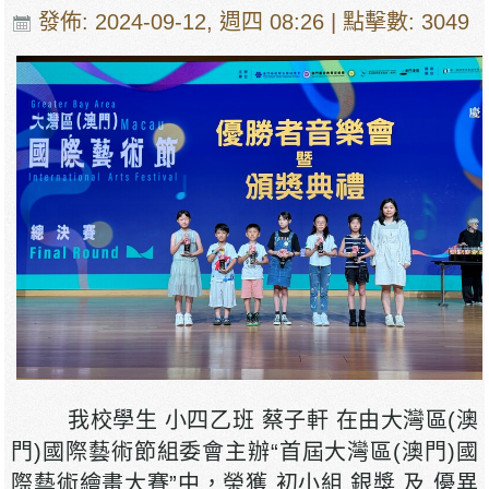
發佈: 2024-09-12, 週四 08:26
| 點擊數: 3049
我校學生 小四乙班 蔡子軒 在由大灣區(澳
門)國際藝術節組委會主辦“首屆大灣區(澳門)國
際藝術繪畫大賽”中，榮獲 初小組 銀獎 及 優異