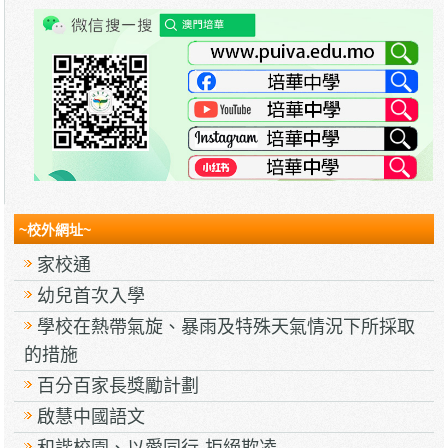
~校外網址~
家校通
幼兒首次入學
學校在熱帶氣旋、暴雨及特殊天氣情況下所採取
的措施
百分百家長獎勵計劃
啟慧中國語文
和諧校園、以愛同行-拒絕欺凌.