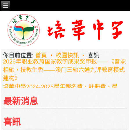
你目前位置:
首頁
校園快訊
喜訊
2026年职业教育国家教学成果奖申报——《普职
相融，技教生香——澳门三融六通九评教育模式
建构》
培華中學2024-2025學年報名費、註冊費、學
費、補充服務費、學校選擇性服務費及學校代收
最新消息
項目
培華中學收費項目一覽表
停課通知
喜訊