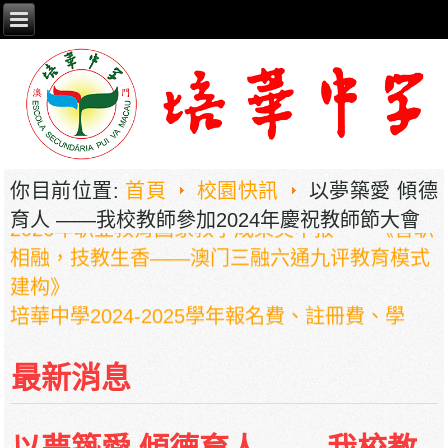
你目前位置:
首頁
校園快訊
以夢築愛 傾德
2026年职业教育国家教学成果奖申报——《普职
育人 ——我校教師參加2024年慶祝教師節大會
相融，技教生香——澳门三融六通九评教育模式
建构》
培華中學2024-2025學年報名費、註冊費、學
費、補充服務費、學校選擇性服務費及學校代收
項目
最新消息
培華中學收費項目一覽表
停課通知