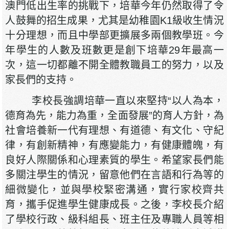
澳門低出生率的挑戰下，培華今年仍然取得了令
人鼓舞的招生成果，尤其是幼稚園K1級收生情況
十分理想，而且中學部更擴展多兩個教學班。今
年學生的人數及班數更是創下培華29年最高一
次，這一切都離不開全體教職員工的努力，以及
家長們的支持。
李校長強調培華一直以來堅持“以人為本，
德育為先，能力為重，全面發展”的育人方針，為
社會培養新一代有理想、有道德、有文化、守紀
律，有創新精神，有應變能力，有健康體魄，有
良好人際關係和心理素質的學生。希望家長們能
多關注學生的情況，留意他們在言語和行為等的
細微變化，並與學校緊密溝通，實行家校齊共
育，攜手促進學生健康成長。之後，李校長介紹
了學校行政、級科組長、班主任及專職人員等相