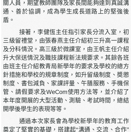
關人員，期望教師團隊及家長間能夠達到真誠溝
通、善於協調，成為學生成長道路上的堅強後
盾。
接著，李健恆主任指引家長分流入室，初
三級留禮堂，由張春燕主任介紹初三升高一課程
及分科情況。高三級於微課室，由王帆主任介紹
升大保送情況及職技課程新法規要求。其餘各班
由班主任介紹教青局新學年的要求及學校的總方
針措施和學校的規章制度，如升留級制度、奬懲
制度、書包減負、家課評量、午膳服務、手機保
管、請假要求及WeCom使用方法等，並介紹了
本年度開展的大型活動、測驗、考試時間，總結
開學後學生的表現等等。
通過本次家長會為學校新學年的教育工作
奠定了堅實的基礎，搭建起“溝通、交流、合作”