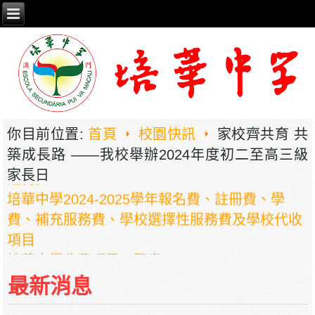
2026年职业教育国家教学成果奖申报——《普职
你目前位置:
首頁
校園快訊
家校齊共育 共
相融，技教生香——澳门三融六通九评教育模式
築成長路 ——我校舉辦2024年度初二至高三級
建构》
家長日
培華中學2024-2025學年報名費、註冊費、學
費、補充服務費、學校選擇性服務費及學校代收
項目
培華中學收費項目一覽表
停課通知
最新消息