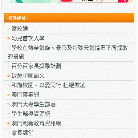
~校外網址~
家校通
幼兒首次入學
學校在熱帶氣旋、暴雨及特殊天氣情況下所採取
的措施
百分百家長獎勵計劃
啟慧中國語文
和諧校園、以愛同行-拒絕欺凌.
澳門禁毒網
澳門大專學生部落
學生輔導資源網
澳門親職教育資訊網
家長課堂