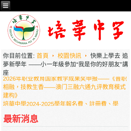
你目前位置:
首頁
校園快訊
快樂上學去 追
夢新學年 ——小一年級參加“我是你的好朋友”講
座
2026年职业教育国家教学成果奖申报——《普职
相融，技教生香——澳门三融六通九评教育模式
建构》
培華中學2024-2025學年報名費、註冊費、學
費、補充服務費、學校選擇性服務費及學校代收
最新消息
項目
培華中學收費項目一覽表