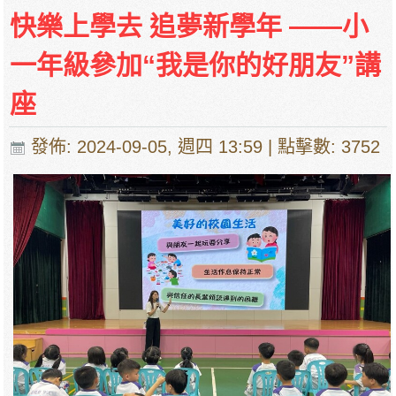
停課通知
快樂上學去 追夢新學年 ——小
一年級參加“我是你的好朋友”講
座
發佈: 2024-09-05, 週四 13:59
| 點擊數: 3752