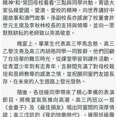
精神”和“常回母校看看”三點與同學共勉，寄語大
家弘揚愛國、愛澳、愛校的精神，向世界講好中
國故事和澳門故事。孫副校長亦感謝了校董會許
世元主席及李秋林校長的支持與領導，並向一眾
默默耕耘的老師致以崇高敬意。
晚宴上，畢業生代表高三甲馬念慈、高三
乙黎汶熹及高三丙胡皓同學一同致辭。他們回顧
了在培華的難忘時光，從課堂學習到課外活動，
從青澀少年到有志青年，言辭間充滿了對母校栽
培和恩師教導的感激之情，並祝願同窗們友誼長
存，在未來的人生道路上發光發熱。
隨後，各班級同學帶來了精心準備的表演
節目，將晚宴氣氛推向高潮。高三丙班以一首
《金童子》及《最佳損友》唱出同窗間的深厚情
誼；高三戊班的《我的快樂時代》，展現班級團