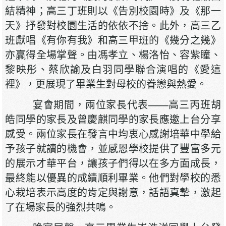
結精神；高三丁班則以《告別校園時》及《那一
天》抒發對校園生活的依依不捨。此外，高三乙
班獻唱《有你有我》和高三甲班的《幾分之幾》
亦贏得全場掌聲。由馮孝立、楊洛怡、容紫瞳、
黎映彤、蔡欣諭及白羽同學聯合演唱的《愛這
裡》，更展現了畢業生對母校的眷戀與熱愛。
宴會期間，兩位家長代表——高三丙班胡
皓同學的家長及曾慶麒同學的家長應邀上台分享
感受。兩位家長在發言中均衷心感謝培華中學給
予孩子就讀的機會，並感恩學校提供了豐富多元
的展示才華平台，讓孩子們得以在多方面成長，
最終能以優異的成績順利畢業。他們對學校的悉
心栽培表示高度的肯定與謝意，話語真摯，激起
了在場家長的強烈共鳴。