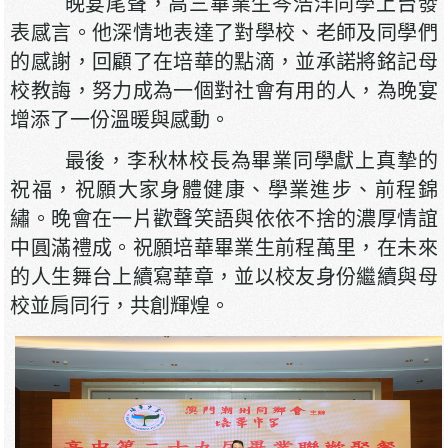
晚宴尾聲，高三畢業生岑浩洋同學上台發
表感言。他深情地表達了對學校、老師及同學們
的感謝，回顧了在培華的點滴，並承諾將銘記母
校教誨，努力成為一個對社會有用的人，為晚宴
增添了一份溫暖與感動。
最後，李秋林校長為畢業同學獻上真摯的
祝福，祝願大家身體健康、學業進步、前程錦
繡。晚會在一片歡聲笑語與依依不捨的濃厚情誼
中圓滿禮成。祝願培華畢業生前程萬里，在未來
的人生舞台上續寫華章，並以校友身份繼續與母
校並肩同行，共創輝煌。