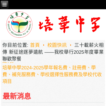
2026年职业教育国家教学成果奖申报——《普职
相融，技教生香——澳门三融六通九评教育模式
你目前位置:
首頁
校園快訊
三十載薪火相
建构》
傳 新征途逐夢遠航 ——我校舉行2025年度畢業
培華中學2024-2025學年報名費、註冊費、學
聯歡聚餐
費、補充服務費、學校選擇性服務費及學校代收
項目
培華中學收費項目一覽表
停課通知
最新消息