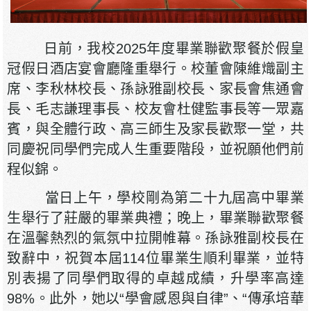
日前，我校2025年度畢業聯歡聚餐於假皇
冠假日酒店宴會廳隆重舉行。校董會陳維熾副主
席、李秋林校長、孫詠雅副校長、家長會焦通會
長、毛志謙理事長、校友會杜健監事長等一眾嘉
賓，與全體行政、高三師生及家長歡聚一堂，共
同慶祝同學們完成人生重要階段，並祝願他們前
程似錦。
當日上午，學校剛為第二十九屆高中畢業
生舉行了莊嚴的畢業典禮；晚上，畢業聯歡聚餐
在溫馨熱烈的氣氛中拉開帷幕。孫詠雅副校長在
致辭中，祝賀本屆114位畢業生順利畢業，並特
別表揚了同學們取得的卓越成績，升學率高達
98%。此外，她以“學會感恩與自律”、“傳承培華