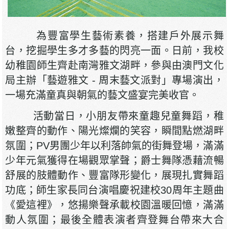
為豐富學生藝術素養，搭建戶外展示舞
台，挖掘學生多才多藝的閃亮一面。日前，我校
幼稚園師生齊赴南灣雅文湖畔，參與由澳門文化
局主辦「藝遊雅文 - 周末藝文派對」專場演出，
一場充滿童真與朝氣的藝文盛宴完美收官。
活動當日，小朋友帶來童趣兒童舞蹈，稚
嫩整齊的動作、陽光燦爛的笑容，瞬間點燃湖畔
氛圍；PV男團少年以利落帥氣的街舞登場，滿滿
少年元氣獲得在場觀眾掌聲；爵士舞隊憑藉流暢
舒展的肢體動作、豐富隊形變化，展現扎實舞蹈
功底；師生家長同台演唱慶祝建校30周年主題曲
《愛這裡》，悠揚樂聲承載校園溫暖回憶，滿滿
動人氛圍；最後全體表演者齊登舞台帶來大合