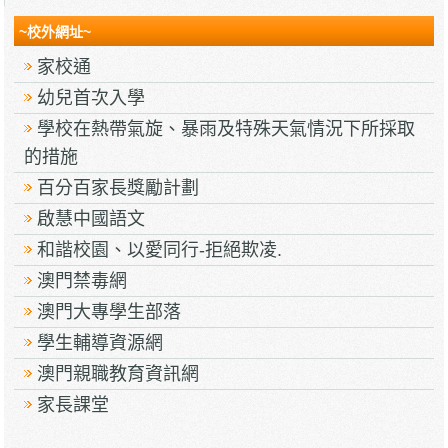
~校外網址~
家校通
幼兒首次入學
學校在熱帶氣旋、暴雨及特殊天氣情況下所採取
的措施
百分百家長獎勵計劃
啟慧中國語文
和諧校園、以愛同行-拒絕欺凌.
澳門禁毒網
澳門大專學生部落
學生輔導資源網
澳門親職教育資訊網
家長課堂