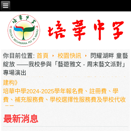
你目前位置:
首頁
校園快訊
閃耀湖畔 童藝
2026年职业教育国家教学成果奖申报——《普职
綻放 ——我校參與「藝遊雅文 - 周末藝文派對」
相融，技教生香——澳门三融六通九评教育模式
專場演出
建构》
培華中學2024-2025學年報名費、註冊費、學
費、補充服務費、學校選擇性服務費及學校代收
項目
培華中學收費項目一覽表
最新消息
停課通知