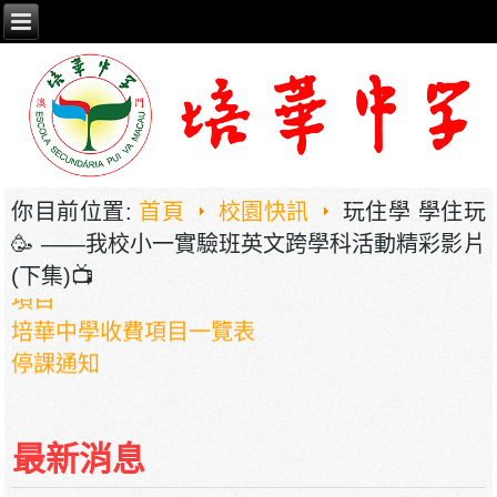
2026年职业教育国家教学成果奖申报——《普职
相融，技教生香——澳门三融六通九评教育模式
建构》
你目前位置:
首頁
校園快訊
玩住學 學住玩
培華中學2024-2025學年報名費、註冊費、學
🥳 ——我校小一實驗班英文跨學科活動精彩影片
費、補充服務費、學校選擇性服務費及學校代收
(下集)📺
項目
培華中學收費項目一覽表
停課通知
最新消息