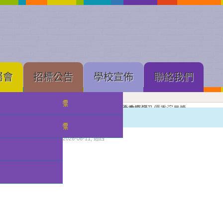
屬會
招標公告
學校宣佈
聯絡我們
中學部招標
果展開幕
展進行隆重剪綵
壇新苗
理工大學體育館舉行的建黨 105 周年慶祝大會直播
念
亞軍
獲獎班級同學合照留念
良獎（本屆最高級別）、劇本創作獎、小學優秀導演及優秀演員獎
獲優良獎（本屆最高級別）及優秀演員獎
獲甲級獎及優秀演員獎
級獎項
獎獎項
六・一園藝會，學趣並舉
小幼部招標
分類:
校園快訊
發佈: 2026-06-11, 週四