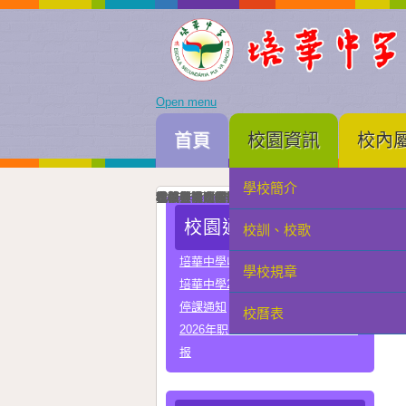
Open menu
首頁
校園資訊
校內
學校簡介
家長會
我校與河南省實驗中學正式締結姐妹校
培華中學建校三十周年暨智慧教學及科技教育成
智慧教學及科技教育成果展一眾主禮嘉賓為成果
中國優秀運動員王麗與我校簽署合作協議共育體
李秋林校長與孫詠雅副校長率領學生代表出席澳門
2025年度中學畢業典禮高三畢業生與嘉賓合照留
我校與澳門理工大學正式署合作協議
我校與澳門電訊正式簽署人工智能合作協議
我校與珠海市金灣區四季學校締結姐妹學校
我校男子D組在第四十九屆學界籃球比賽中榮獲
學科常識問答比賽圓滿落幕嘉賓、行政、老師與
在第三十四屆校際戲劇比賽中我校小學組榮獲優
在第三十四屆校際戲劇比賽中我校中學組A隊榮
在第三十四屆校際戲劇比賽中我校中學組B隊榮
我校與常州市第一中學締結姐妹學校
我校在第四十四屆校際舞蹈比賽榮獲小學組優良
我校在第四十四屆校際舞蹈比賽榮獲中學組甲級
校園通告
校訓、校歌
學生會
培華中學收費項目一覽表
學校規章
教聯會
培華中學2024-2025學年報名費
停課通知
校曆表
校友會
2026年职业教育国家教学成果奖申
报