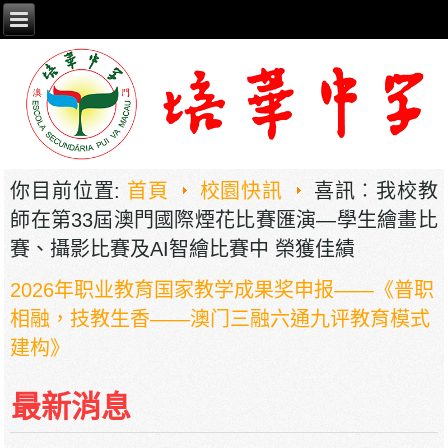
你目前位置:
首頁
校園快訊
喜訊︰我校教
師在第33屆澳門國際煙花比賽匯演―學生繪畫比
賽、攝影比賽及AI智繪比賽中 榮獲佳績
2026年职业教育国家教学成果奖申报——《普职
相融，技教生香——澳门三融六通九评教育模式
建构》
培華中學2024-2025學年報名費、註冊費、學
費、補充服務費、學校選擇性服務費及學校代收
最新消息
項目