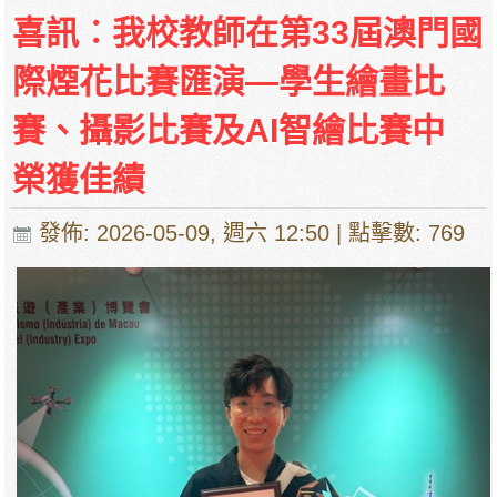
培華中學收費項目一覽表
喜訊︰我校教師在第33屆澳門國
停課通知
際煙花比賽匯演―學生繪畫比
賽、攝影比賽及AI智繪比賽中
榮獲佳績
發佈: 2026-05-09, 週六 12:50
| 點擊數: 769