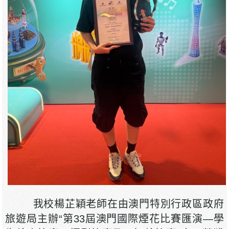
我校楊芷穎老師在由澳門特別行政區政府
旅遊局主辦“第33屆澳門國際煙花比賽匯演―學