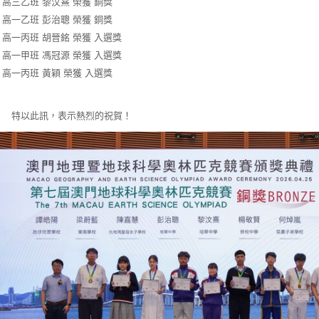
1) 高三乙班 黎汶熹 榮獲 銅獎
2) 高一乙班 彭治聰 榮獲 銅獎
3) 高一丙班 胡晉銘 榮獲 入選獎
3) 高一甲班 馮冠源 榮獲 入選獎
3) 高一丙班 黃穎 榮獲 入選獎
以此訊，表示熱烈的祝賀！