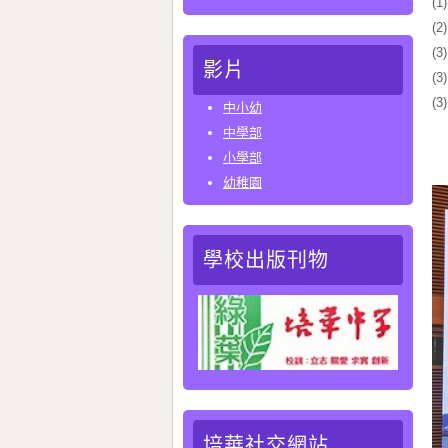
(
(
(
影片
(
(
中小幼
中學部
小學部
特
幼稚園
學校出版刊物
培華社交網站