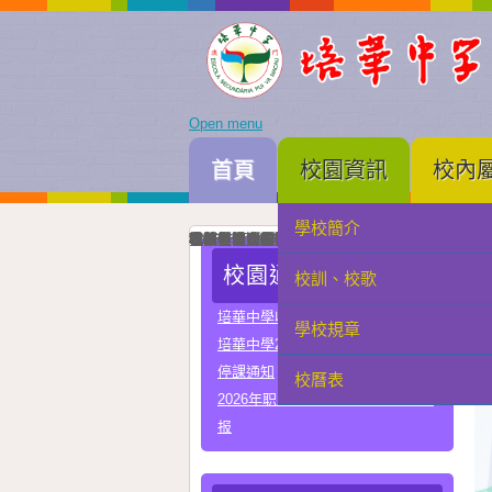
Open menu
首頁
校園資訊
校內
學校簡介
家長會
我校與河南省實驗中學正式締結姐妹校
培華中學建校三十周年暨智慧教學及科技教育成
智慧教學及科技教育成果展一眾主禮嘉賓為成果
中國優秀運動員王麗與我校簽署合作協議共育體
李秋林校長與孫詠雅副校長率領學生代表出席澳門
2025年度中學畢業典禮高三畢業生與嘉賓合照留
我校與澳門理工大學正式署合作協議
我校與澳門電訊正式簽署人工智能合作協議
我校與珠海市金灣區四季學校締結姐妹學校
我校男子D組在第四十九屆學界籃球比賽中榮獲
學科常識問答比賽圓滿落幕嘉賓、行政、老師與
在第三十四屆校際戲劇比賽中我校小學組榮獲優
在第三十四屆校際戲劇比賽中我校中學組A隊榮
在第三十四屆校際戲劇比賽中我校中學組B隊榮
我校與常州市第一中學締結姐妹學校
我校在第四十四屆校際舞蹈比賽榮獲小學組優良
我校在第四十四屆校際舞蹈比賽榮獲中學組甲級
校園通告
校訓、校歌
學生會
培華中學收費項目一覽表
學校規章
教聯會
培華中學2024-2025學年報名費
停課通知
校曆表
校友會
2026年职业教育国家教学成果奖申
报