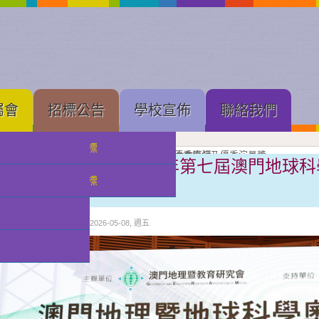
屬會
招標公告
學校宣佈
聯絡我們
中學部招標
果展開幕
展進行隆重剪綵
壇新苗
理工大學體育館舉行的建黨 105 周年慶祝大會直播
念
亞軍
獲獎班級同學合照留念
良獎（本屆最高級別）、劇本創作獎、小學優秀導演及優秀演員獎
獲優良獎（本屆最高級別）及優秀演員獎
獲甲級獎及優秀演員獎
級獎項
獎獎項
喜訊︰我校學生在2026年第七屆澳門地球
小幼部招標
榮獲佳績
分類:
校園快訊
發佈: 2026-05-08, 週五