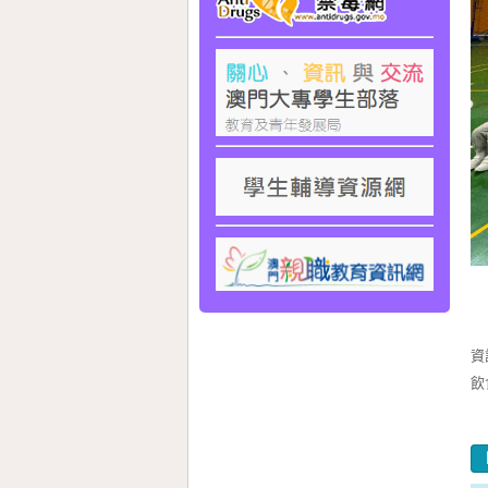
為
活
資
飲
希