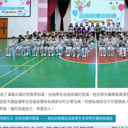
了灌輸正確的性教育知識，加強學生自我保護的意識，駐校學生輔導員黃潔瑩
過是次講座讓學生認識身體各私隱部位的正確名稱，知道私隱部位不可隨便被
界線，懂的保護自己、尊重他人。
閱讀全文: 自我保護你要識 —— 我校幼稚園幼高級學生參與學生輔導員講座