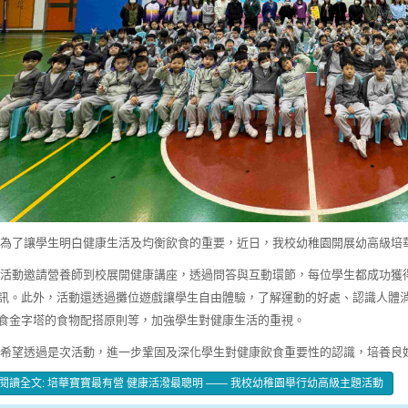
了讓學生明白健康生活及均衡飲食的重要，近日，我校幼稚園開展幼高級培華
動邀請營養師到校展開健康講座，透過問答與互動環節，每位學生都成功獲
訊。此外，活動還透過攤位遊戲讓學生自由體驗，了解運動的好處、認識人體
食金字塔的食物配搭原則等，加強學生對健康生活的重視。
望透過是次活動，進一步鞏固及深化學生對健康飲食重要性的認識，培養良
閱讀全文: 培華寶寶最有營 健康活潑最聰明 —— 我校幼稚園舉行幼高級主題活動