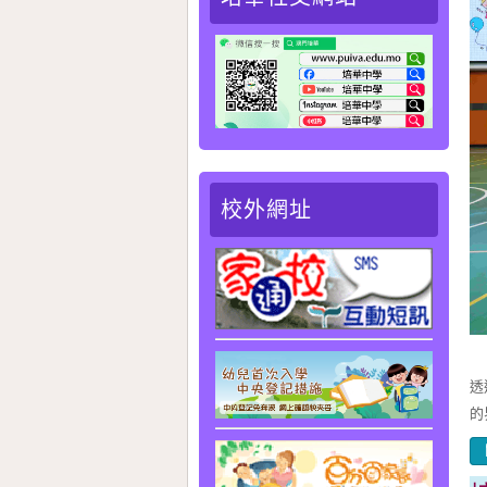
校外網址
為
透
的