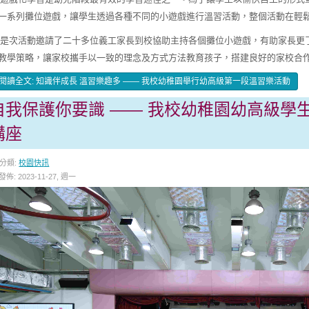
一系列攤位遊戲，讓學生透過各種不同的小遊戲進行溫習活動，整個活動在輕
次活動邀請了二十多位義工家長到校協助主持各個攤位小遊戲，有助家長更
教學策略，讓家校攜手以一致的理念及方式方法教育孩子，搭建良好的家校合
閱讀全文: 知識伴成長 溫習樂趣多 —— 我校幼稚園舉行幼高級第一段溫習樂活動
自我保護你要識 —— 我校幼稚園幼高級學
講座
分類:
校園快訊
發佈: 2023-11-27, 週一