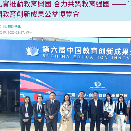
扎實推動教育興國 合力共築教育强國 —— 
國教育創新成果公益博覽會
分類:
校園快訊
發佈: 2023-11-27, 週一