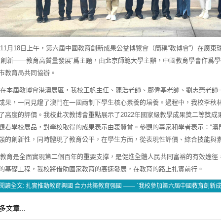
1月18日上午，第六屆中國教育創新成果公益博覽會（簡稱“教博會”）在廣東
·創新——教育高質量發展”爲主題，由北京師範大學主辦，中國教育學會作爲
市教育局共同協辦。
本屆教博會港澳展區，我校王帆主任、陳浩老師、鄺偉基老師、劉志榮老師
成果，一同見證了澳門在一國兩制下學生核心素養的培養。過程中，我校李秋
了高度的評價。我校此次教博會重點展示了2022年國家級教學成果獎二等獎
觀看學校展品，對學校取得的成果表示由衷贊賞。參觀的專家和學者表示：“澳
强的創新性，同時體現了教育公平，在學生方面，從表現性評價、綜合技能與素
育是全面實現第二個百年的重要支撑，是促進全體人民共同富裕的有效途徑
的基礎工程，我校將借助國家教育的高速發展，在教育的路上扎實前行。
閱讀全文: 扎實推動教育興國 合力共築教育强國 —— `我校參加第六屆中國教育創新
多文章...