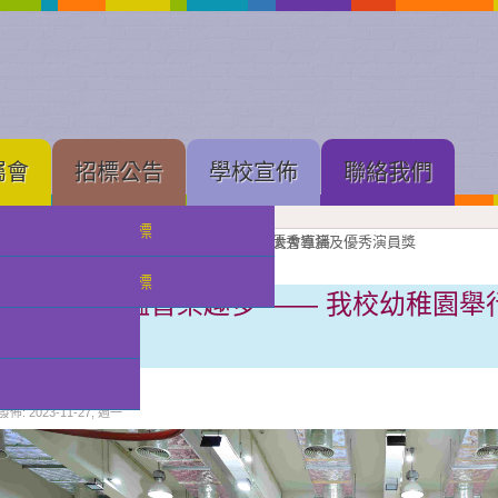
屬會
招標公告
學校宣佈
聯絡我們
中學部招標
果展開幕
展進行隆重剪綵
壇新苗
理工大學體育館舉行的建黨 105 周年慶祝大會直播
念
亞軍
獲獎班級同學合照留念
良獎（本屆最高級別）、劇本創作獎、小學優秀導演及優秀演員獎
獲優良獎（本屆最高級別）及優秀演員獎
獲甲級獎及優秀演員獎
級獎項
獎獎項
最新消息
小幼部招標
知識伴成長 溫習樂趣多 —— 我校幼稚園
習樂活動
分類:
校園快訊
發佈: 2023-11-27, 週一