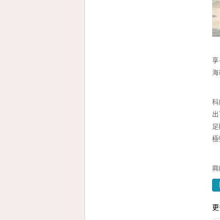
1
享
海
在
科
出
足
極
教
興
更