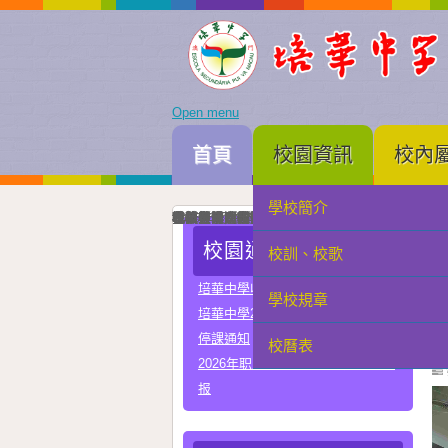
Open menu
首頁
校園資訊
校內
學校簡介
家長會
我校與河南省實驗中學正式締結姐妹校
培華中學建校三十周年暨智慧教學及科技教育成
智慧教學及科技教育成果展一眾主禮嘉賓為成果
中國優秀運動員王麗與我校簽署合作協議共育體
李秋林校長與孫詠雅副校長率領學生代表出席澳門
2025年度中學畢業典禮高三畢業生與嘉賓合照留
我校與澳門理工大學正式署合作協議
我校與澳門電訊正式簽署人工智能合作協議
我校與珠海市金灣區四季學校締結姐妹學校
我校男子D組在第四十九屆學界籃球比賽中榮獲
學科常識問答比賽圓滿落幕嘉賓、行政、老師與
在第三十四屆校際戲劇比賽中我校小學組榮獲優
在第三十四屆校際戲劇比賽中我校中學組A隊榮
在第三十四屆校際戲劇比賽中我校中學組B隊榮
我校與常州市第一中學締結姐妹學校
我校在第四十四屆校際舞蹈比賽榮獲小學組優良
我校在第四十四屆校際舞蹈比賽榮獲中學組甲級
校園通告
校訓、校歌
學生會
培華中學收費項目一覽表
學校規章
教聯會
培華中學2024-2025學年報名費
停課通知
校曆表
校友會
2026年职业教育国家教学成果奖申
报