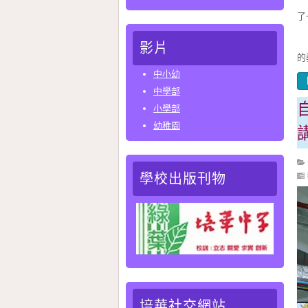
了
是
影片
的
中小幼
中學部
小學部
幼稚園
學校出版刊物
培華社交網站