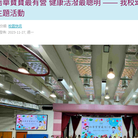
培華寶寶最有營 健康活潑最聰明 —— 我
主題活動
分類:
校園快訊
發佈: 2023-11-27, 週一