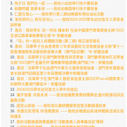
除夕日 我們在一起 ——我校小幼部舉行除夕慶祝會
新願閃耀 築夢未來 ——我校幼稚園舉行除夕慶祝會
仁愛在我心 ——我校舉行第二期幼稚園有禮加油站活動
家校齊同心 育兒添信心 ——我校2024-2025學年幼兒首次入學家長
說明會
喜訊：我校學生 初一丙班 鍾承軒 在由中國澳門單車總會主辦“2023
全澳公路單車聯賽第五場”中 榮獲佳績
「培」你一起玩入校體驗活動 (第二期) 現正接受報名
喜訊：培華學子在由香港青少年表演藝術交流發展協會主辦“第十一
屆香港國際表演藝術節音樂大賽（澳門區初賽）”中 榮獲佳績
喜訊：培華學子在澳門數學教育研究學會、澳門數學奧林匹克學會
主辦“2023澳門‘金蓮花杯’國際數學邀請賽(澳門區)”中，榮獲佳績
喜訊：培華學子在由澳門中華文化藝術發展協會、澳門青年展藝協
會主辦澳門回歸盃青少年音樂總決賽中榮獲佳績
喜訊：培華學子在澳門華人藝術家協會主辦2023Purcell國際青少
年鋼琴大賽澳門賽區中，榮獲佳績
2024/2025學年幼兒首次入學中央登記
攜手發展 共築未來 ——我校組織教育教研團隊赴瀘州開展培訓及
義教活動
感受山與城 ——我校湖北農耕體驗學習營活動圓滿結束
保護生態環境 你我都要知 ——我校幼稚園幼高級參觀路氹城生態
保護區
我校活動推廣員應邀擔任“活動推廣人員專職培訓”導師