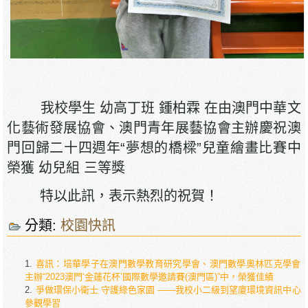
我校學生 幼高丁班 鍾柏霖 在由澳門中華文
化藝術發展協會、澳門青年展藝協會主辦慶祝澳
門回歸二十四週年“夢想的橋樑”兒童繪畫比賽中
榮獲 幼兒組 三等獎
特以此訊，表示熱烈的祝賀！
分類:
校園快訊
喜訊：培華學子在澳門數學教育研究學會、澳門數學奧林匹克學會
主辦“2023澳門‘金蓮花杯’國際數學邀請賽(澳門區)”中，榮獲佳績
爭做環保小衛士 守護綠色家園 ——我校小二級到望廈環境資訊中心
參觀學習