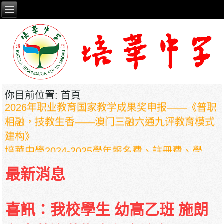
你目前位置:
首頁
2026年职业教育国家教学成果奖申报——《普职
相融，技教生香——澳门三融六通九评教育模式
建构》
培華中學2024-2025學年報名費、註冊費、學
費、補充服務費、學校選擇性服務費及學校代收
最新消息
項目
培華中學收費項目一覽表
停課通知
喜訊：我校學生 幼高乙班 施朗