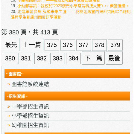
小腳板踏遍澳門 ——我校幼稚園學生賀回歸活動
小幼部喜訊：我校於“2023澳門小學常識科技大賽”中，榮獲佳績。
走進羊城廣州 解鎖未來生涯 ——我校組織室內設計資訊綜合應用
課程學生到廣州開展研學活動
第 380 頁，共 413 頁
最先
上一篇
375
376
377
378
379
380
381
382
383
384
下一篇
最後
~圖書館~
圖書館系統連結
~招生資訊~
中學部招生資訊
小學部招生資訊
幼稚園招生資訊