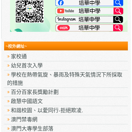
~校外網址~
家校通
幼兒首次入學
學校在熱帶氣旋、暴雨及特殊天氣情況下所採取
的措施
百分百家長獎勵計劃
啟慧中國語文
和諧校園、以愛同行-拒絕欺凌.
澳門禁毒網
澳門大專學生部落