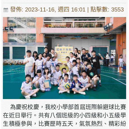
發佈: 2023-11-16, 週四 16:01
| 點擊數: 3553
為慶祝校慶，我校小學部首屆班際躲避球比賽
在近日舉行。共有八個班級的小四級和小五級學
生積極參與，比賽歷時五天，氣氛熱烈、精彩紛