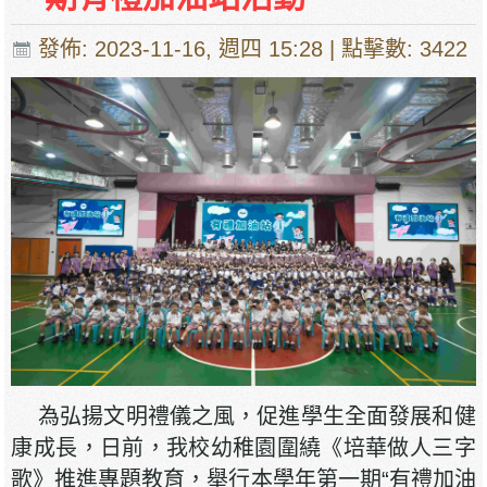
發佈: 2023-11-16, 週四 15:28
| 點擊數: 3422
為弘揚文明禮儀之風，促進學生全面發展和健
康成長，日前，我校幼稚園圍繞《培華做人三字
歌》推進專題教育，舉行本學年第一期“有禮加油