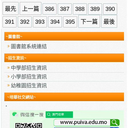
最先
上一篇
386
387
388
389
390
391
392
393
394
395
下一篇
最後
~圖書館~
圖書館系統連結
~招生資訊~
中學部招生資訊
小學部招生資訊
幼稚園招生資訊
~培華社交網站~