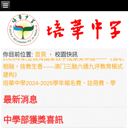
2026年职业教育国家教学成果奖申报——《普职
你目前位置:
首頁
校園快訊
相融，技教生香——澳门三融六通九评教育模式
建构》
培華中學2024-2025學年報名費、註冊費、學
費、補充服務費、學校選擇性服務費及學校代收
項目
最新消息
培華中學收費項目一覽表
停課通知
中學部獲獎喜訊