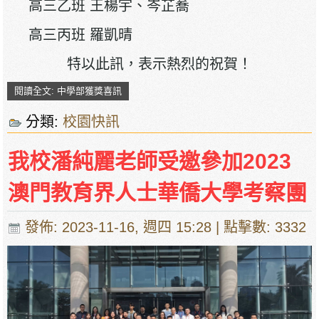
高三乙班 王楊宇、岑芷蕎
高三丙班 羅凱晴
特以此訊，表示熱烈的祝賀！
閱讀全文: 中學部獲獎喜訊
分類:
校園快訊
我校潘純麗老師受邀參加2023
澳門教育界人士華僑大學考察團
發佈: 2023-11-16, 週四 15:28
| 點擊數: 3332