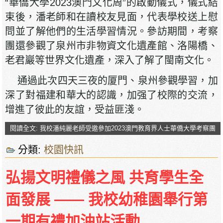
“華僑大學2023澳門文化周”的啟動儀式，儀式結
束後，潘老師和在讀校友見面，代表學校送上慰
問並了解他們的生活學習情況。參訪期間，考察
團還參觀了泉州市非物資文化遺產館、洛陽橋、
老君巖等世界文化遺產，深入了解了閩南文化。
通過此次四天三夜的厦門、泉州參觀學習，加
深了對福建和華大的認識，加强了校際的交流，
增進了彼此的友誼，受益匪淺。
閱讀全文: 我校潘純麗老師受邀參加2023澳門教育界人士華僑大學考察團
分類:
校園快訊
弘揚文明禮儀之風 共育學生全
面發展 —— 我校幼稚園舉行第
一期有禮加油站活動