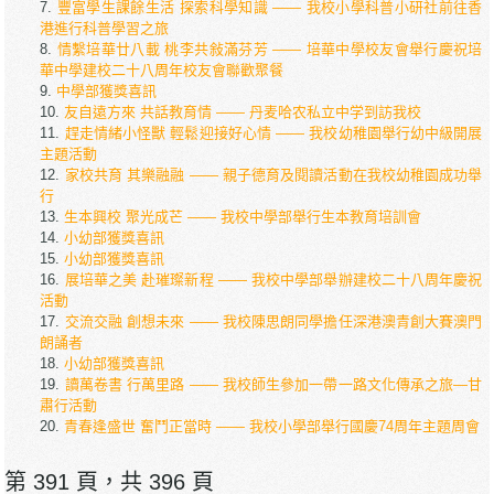
豐富學生課餘生活 探索科學知識 —— 我校小學科普小研社前往香
港進行科普學習之旅
情繫培華廿八載 桃李共敍滿芬芳 —— 培華中學校友會舉行慶祝培
華中學建校二十八周年校友會聯歡聚餐
中學部獲獎喜訊
友自遠方來 共話教育情 —— 丹麦哈农私立中学到訪我校
趕走情緒小怪獸 輕鬆迎接好心情 —— 我校幼稚園舉行幼中級開展
主題活動
家校共育 其樂融融 —— 親子德育及閱讀活動在我校幼稚園成功舉
行
生本興校 聚光成芒 —— 我校中學部舉行生本教育培訓會
小幼部獲獎喜訊
小幼部獲獎喜訊
展培華之美 赴璀璨新程 —— 我校中學部舉辦建校二十八周年慶祝
活動
交流交融 創想未來 —— 我校陳思朗同學擔任深港澳青創大賽澳門
朗誦者
小幼部獲獎喜訊
讀萬卷書 行萬里路 —— 我校師生參加一帶一路文化傳承之旅—甘
肅行活動
青春逢盛世 奮鬥正當時 —— 我校小學部舉行國慶74周年主題周會
第 391 頁，共 396 頁