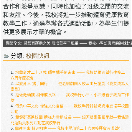
合作和競爭意識，同時也加強了班級之間的交流
和友誼。今後，我校將進一步推動體育健康教育
教學工作，通過舉辦各式運動活動，為學生們提
供更多展示才華的機會。
閱讀全文: 感體育運動之美 展培華學子風采 —— 我校小學部班際躲避球
分類:
校園快訊
培華育才二十八載 師生攜手創未來 —— 我校幼稚園舉行建校二十
八周年慶祝會
以愛育人 攜手同行 —— 怪老樹劇團入校演出兒童劇《我要成為大
富翁》
拒做低頭族 相伴成長路 —— 我校舉行小三、小四級親子教育工作
坊
傳承中華文化 增強文化自信 —— 我校舉行爺爺奶奶走進培華校園
活動
競健群英進校園 榜樣力量助成長 —— 銀河娛樂集團呈獻—我係澳
門運動員系列活動在我校舉行
繼往開來 薪火相傳 —— 我校小學部第二十六屆校運會圓滿舉行