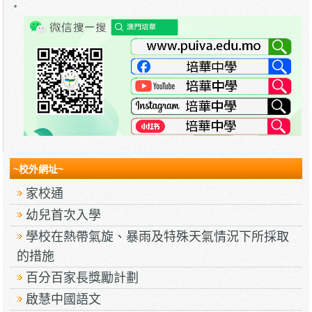
~校外網址~
家校通
幼兒首次入學
學校在熱帶氣旋、暴雨及特殊天氣情況下所採取
的措施
百分百家長獎勵計劃
啟慧中國語文