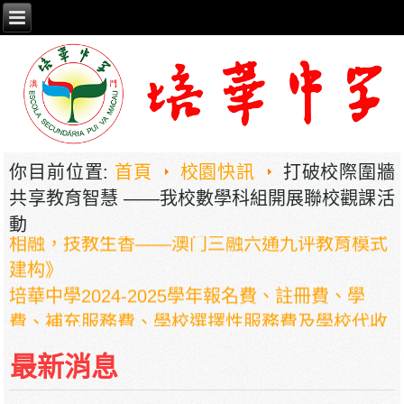
你目前位置:
首頁
校園快訊
打破校際圍牆
共享教育智慧 ——我校數學科組開展聯校觀課活
2026年职业教育国家教学成果奖申报——《普职
動
相融，技教生香——澳门三融六通九评教育模式
建构》
培華中學2024-2025學年報名費、註冊費、學
費、補充服務費、學校選擇性服務費及學校代收
項目
培華中學收費項目一覽表
最新消息
停課通知