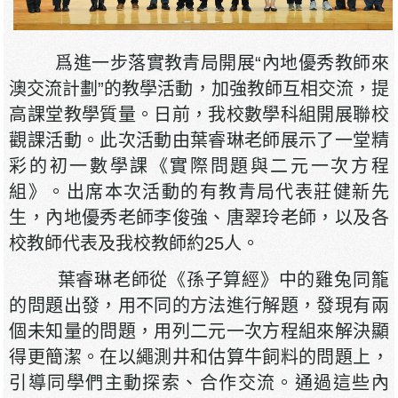
爲進一步落實教青局開展“內地優秀教師來
澳交流計劃”的教學活動，加強教師互相交流，提
高課堂教學質量。日前，我校數學科組開展聯校
觀課活動。此次活動由葉睿琳老師展示了一堂精
彩的初一數學課《實際問題與二元一次方程
組》。出席本次活動的有教青局代表莊健新先
生，內地優秀老師李俊強、唐翠玲老師，以及各
校教師代表及我校教師約25人。
葉睿琳老師從《孫子算經》中的雞兔同籠
的問題出發，用不同的方法進行解題，發現有兩
個未知量的問題，用列二元一次方程組來解決顯
得更簡潔。在以繩測井和估算牛飼料的問題上，
引導同學們主動探索、合作交流。通過這些內