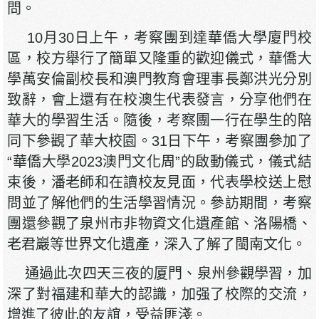
問。
10月30日上午，考察團到達華僑大學廈門校
區，校方舉行了簡單又隆重的歡迎儀式，華僑大
學萬安倫副校長和澳門教育會理事長鄭洪光分別
致辭，會上還有在校澳生代表發言，分享他們在
華大的學習生活。隨後，考察團一行在學生的陪
同下參觀了華大校園。31日下午，考察團參加了
“華僑大學2023澳門文化周”的啟動儀式，儀式結
束後，潘老師和在讀校友見面，代表學校送上慰
問並了解他們的生活學習情況。參訪期間，考察
團還參觀了泉州市非物資文化遺產館、洛陽橋、
老君巖等世界文化遺產，深入了解了閩南文化。
通過此次四天三夜的厦門、泉州參觀學習，加
深了對福建和華大的認識，加强了校際的交流，
增進了彼此的友誼，受益匪淺。