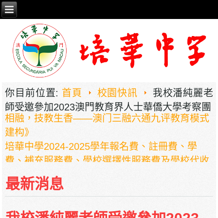
你目前位置:
首頁
校園快訊
我校潘純麗老
2026年职业教育国家教学成果奖申报——《普职
師受邀參加2023澳門教育界人士華僑大學考察團
相融，技教生香——澳门三融六通九评教育模式
建构》
培華中學2024-2025學年報名費、註冊費、學
費、補充服務費、學校選擇性服務費及學校代收
項目
最新消息
培華中學收費項目一覽表
停課通知