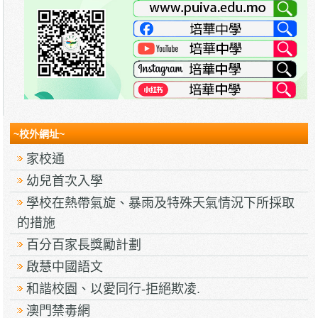
~校外網址~
家校通
幼兒首次入學
學校在熱帶氣旋、暴雨及特殊天氣情況下所採取
的措施
百分百家長獎勵計劃
啟慧中國語文
和諧校園、以愛同行-拒絕欺凌.
澳門禁毒網