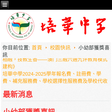
2026年职业教育国家教学成果奖申报——《普职
你目前位置:
首頁
校園快訊
小幼部獲獎喜
相融，技教生香——澳门三融六通九评教育模式
訊
建构》
培華中學2024-2025學年報名費、註冊費、學
費、補充服務費、學校選擇性服務費及學校代收
項目
培華中學收費項目一覽表
最新消息
停課通知