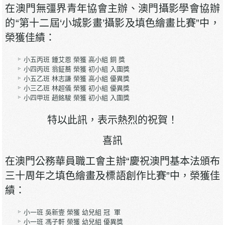
在澳門無彊界青年協會主辦、澳門攝影學會協辦
的“第十二屆‘小城影畫’攝影及填色繪畫比賽”中，
榮獲佳績：
小五丙班 鍾艾恩 榮獲 高小組 銅 獎
小四丙班 翁鉦蕎 榮獲 初小組 入圍獎
小五乙班 林志謙 榮獲 高小組 優異獎
小三乙班 林超儀 榮獲 初小組 優異獎
小四甲班 趙銘駿 榮獲 初小組 入圍獎
特以此訊，表示熱烈的祝賀！
喜訊
在澳門公務華員職工會主辦“慶祝澳門基本法頒布
三十周年之填色繪畫及標語創作比賽”中，榮獲佳
績：
小一班 吳新壹 榮獲 幼兒組 冠 軍
小一班 馮子軒 榮獲 幼兒組 優異獎