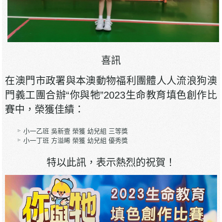
喜訊
在澳門市政署與本澳動物福利團體人人流浪狗澳
門義工團合辦“你與牠”2023生命教育填色創作比
賽中，榮獲佳績：
小一乙班 吳新壹 榮獲 幼兒組 三等獎
小一丁班 方溢晞 榮獲 幼兒組 優秀獎
特以此訊，表示熱烈的祝賀！