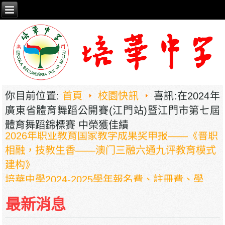
你目前位置:
首頁
校園快訊
喜訊:在2024年
廣東省體育舞蹈公開賽(江門站)暨江門市第七屆
體育舞蹈錦標賽 中榮獲佳績
2026年职业教育国家教学成果奖申报——《普职
相融，技教生香——澳门三融六通九评教育模式
建构》
培華中學2024-2025學年報名費、註冊費、學
費、補充服務費、學校選擇性服務費及學校代收
最新消息
項目
培華中學收費項目一覽表