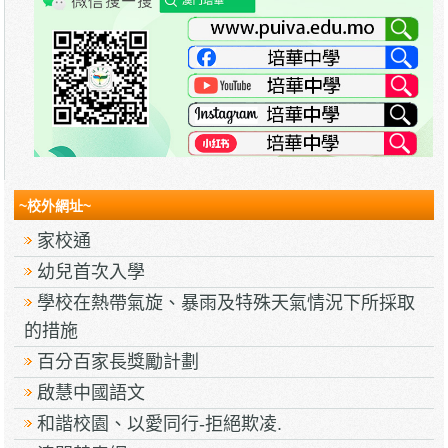
~校外網址~
家校通
幼兒首次入學
學校在熱帶氣旋、暴雨及特殊天氣情況下所採取
的措施
百分百家長獎勵計劃
啟慧中國語文
和諧校園、以愛同行-拒絕欺凌.