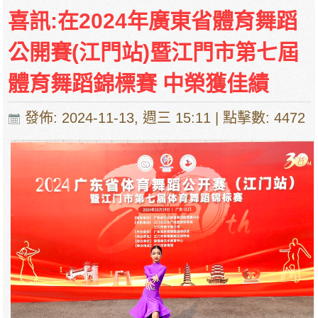
停課通知
喜訊:在2024年廣東省體育舞蹈
公開賽(江門站)暨江門市第七屆
體育舞蹈錦標賽 中榮獲佳績
發佈: 2024-11-13, 週三 15:11
| 點擊數: 4472